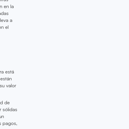
n en la
adas
leva a
en el
ra está
 están
su valor
ed de
r sólidas
un
s pagos,