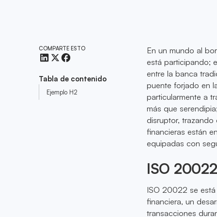
COMPARTE ESTO
En un mundo al bord
está participando; 
entre la banca trad
Tabla de contenido
puente forjado en l
Ejemplo H2
particularmente a t
más que serendipia
disruptor, trazando
financieras están e
equipadas con segu
ISO 20022:
ISO 20022 se está c
financiera, un desa
transacciones duran