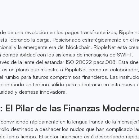
e de una revolución en los pagos transfronterizos, Ripple n
está liderando la carga. Posicionado estratégicamente en el 
icional y la emergente era del blockchain, RippleNet está cre
a compatibilidad con los sistemas de mensajería de SWIFT,
ravés de la lente del estándar ISO 20022 pacs.008. Esta sine
; es un plano que muestra a RippleNet como un colaborador
 el rumbo para futuros compromisos financieros. Las instituci
ncontrando un terreno sólido para adentrarse en esta nueva e
ridad y destreza innovadora.
 El Pilar de las Finanzas Modern
onvirtiendo rápidamente en la lengua franca de la mensajer
rrollo destinado a deshacer los nudos que han complicado la
te tanto tiempo. El sector financiero está despertando rápi