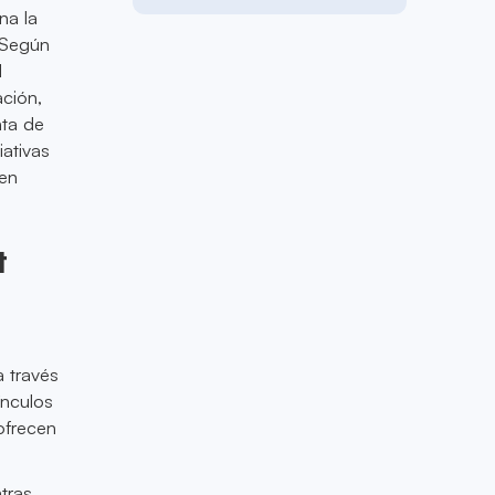
na la
. Según
l
ación,
nta de
iativas
 en
t
a través
ínculos
ofrecen
tras