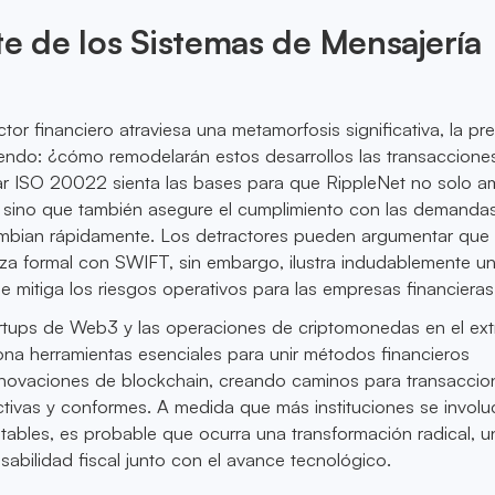
te de los Sistemas de Mensajería
tor financiero atraviesa una metamorfosis significativa, la pr
iendo: ¿cómo remodelarán estos desarrollos las transaccione
ar ISO 20022 sienta las bases para que RippleNet no solo am
d, sino que también asegure el cumplimiento con las demanda
ambian rápidamente. Los detractores pueden argumentar que
nza formal con SWIFT, sin embargo, ilustra indudablemente u
ue mitiga los riesgos operativos para las empresas financieras
rtups de Web3 y las operaciones de criptomonedas en el extr
na herramientas esenciales para unir métodos financieros
innovaciones de blockchain, creando caminos para transaccio
ectivas y conformes. A medida que más instituciones se invol
tables, es probable que ocurra una transformación radical, 
abilidad fiscal junto con el avance tecnológico.