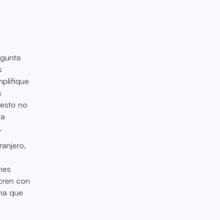
egunta
s
plifique
s
 esto no
na
.
anjero,
nes
ucren con
una que