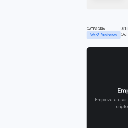
CATEGORÍA
ÚLT
Oct
Web3 Busineses
Emp
Empieza a usar
cript