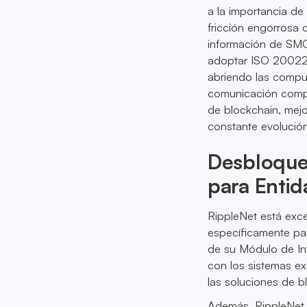
a la importancia de 
fricción engorrosa 
información de SMQK
adoptar ISO 20022, 
abriendo las compue
comunicación compar
de blockchain, mejo
constante evolución
Desbloque
para Entid
RippleNet está exc
específicamente par
de su Módulo de In
con los sistemas ex
las soluciones de b
Además, RippleNet 