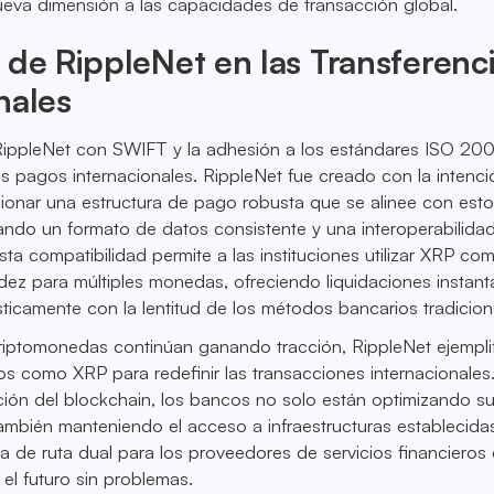
eva dimensión a las capacidades de transacción global.
 de RippleNet en las Transferenc
nales
RippleNet con SWIFT y la adhesión a los estándares ISO 20
s pagos internacionales. RippleNet fue creado con la intenci
ionar una estructura de pago robusta que se alinee con est
ndo un formato de datos consistente y una interoperabilidad 
ta compatibilidad permite a las instituciones utilizar XRP co
idez para múltiples monedas, ofreciendo liquidaciones instan
ticamente con la lentitud de los métodos bancarios tradicion
riptomonedas continúan ganando tracción, RippleNet ejemplif
s como XRP para redefinir las transacciones internacionales
ación del blockchain, los bancos no solo están optimizando s
ambién manteniendo el acceso a infraestructuras establecida
a de ruta dual para los proveedores de servicios financieros
 el futuro sin problemas.