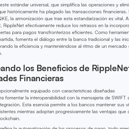
este estándar universal, que simplifica las operaciones y elimi
que históricamente ha plagado las transacciones financieras
E, la armonización que trae esta estandarización es vital. A
RippleNet efectivamente reduce los retrasos en la incorpor
rtas para pagos transfronterizos eficientes. Como herramie
tida, fomenta el diálogo entre la banca tradicional y las inic
rando la eficiencia y manteniéndose al ritmo de un mercado
.
ando los Beneficios de RippleNe
ades Financieras
epcionalmente equipado con características diseñadas
a fomentar la interoperabilidad con la mensajería de SWIFT 
tegración. Esta esencia permite a los bancos mantener sus v
istentes mientras adoptan progresivamente las ventajas que 
lockchain.
refina la automatización de los procesos de pago, todo mien