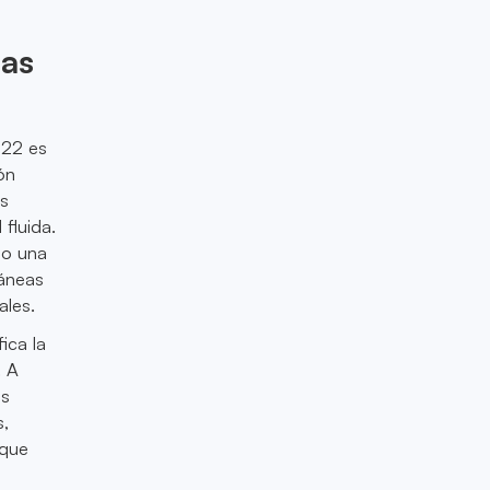
ias
022 es
ón
os
fluida.
mo una
táneas
ales.
ica la
. A
us
s,
 que