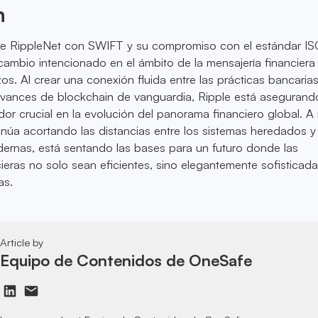
n
de RippleNet con SWIFT y su compromiso con el estándar I
mbio intencionado en el ámbito de la mensajería financiera 
os. Al crear una conexión fluida entre las prácticas bancaria
 avances de blockchain de vanguardia, Ripple está asegurand
or crucial en la evolución del panorama financiero global. 
núa acortando las distancias entre los sistemas heredados y 
dernas, está sentando las bases para un futuro donde las
cieras no solo sean eficientes, sino elegantemente sofisticada
as.
Article by
Equipo de Contenidos de OneSafe