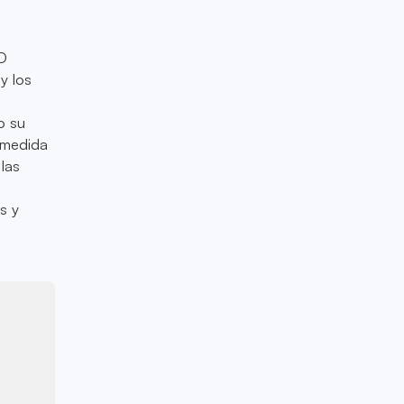
SO
y los
s
o su
A medida
las
s y