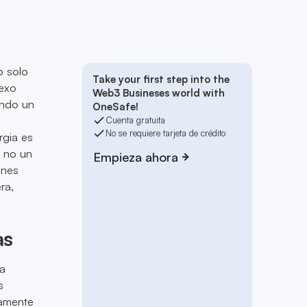
o solo
Take your first step into the
nexo
Web3 Busineses world with
ando un
OneSafe!
Cuenta gratuita
No se requiere tarjeta de crédito
rgia es
, no un
Empieza ahora
ones
ra,
as
ía
s
damente