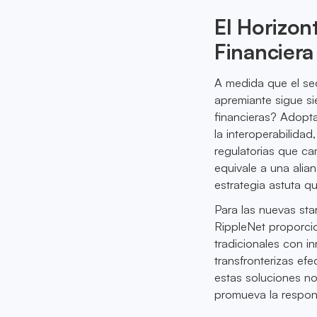
El Horizon
Financiera
A medida que el sec
apremiante sigue s
financieras? Adopt
la interoperabilida
regulatorias que c
equivale a una alia
estrategia astuta q
Para las nuevas sta
RippleNet proporcio
tradicionales con 
transfronterizas ef
estas soluciones no
promueva la respons