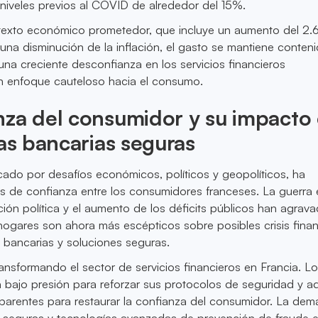
niveles previos al COVID de alrededor del 15%.
texto económico prometedor, que incluye un aumento del 2.
 una disminución de la inflación, el gasto se mantiene conteni
a creciente desconfianza en los servicios financieros
n enfoque cauteloso hacia el consumo.
nza del consumidor y su impacto
cas bancarias seguras
rcado por desafíos económicos, políticos y geopolíticos, ha
s de confianza entre los consumidores franceses. La guerra
ación política y el aumento de los déficits públicos han agrav
ogares son ahora más escépticos sobre posibles crisis finan
 bancarias y soluciones seguras.
ansformando el sector de servicios financieros en Francia. L
 bajo presión para reforzar sus protocolos de seguridad y a
sparentes para restaurar la confianza del consumidor. La de
 seguras y tecnologías avanzadas de prevención de fraude e