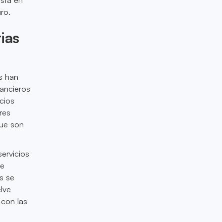
ro.
ias
os han
ancieros
icios
res
que son
ervicios
de
s se
lve
 con las