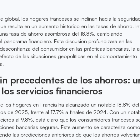
re global, los hogares franceses se inclinan hacia la segurida
 que resulta en un aumento histórico en las tasas de ahorro. I
 una tasa de ahorro asombrosa del 18.8%, cambiando
 panorama financiero. Esta discusión profundizará en las
 desconfianza del consumidor en las prácticas bancarias, la a
fecto de las situaciones geopolíticas en el comportamiento
a.
n precedentes de los ahorros: u
los servicios financieros
de los hogares en Francia ha alcanzado un notable 18.8% del
pios de 2025, frente al 17.7% a finales de 2024. Con un notab
ncieros al 9.8%, está claro que los consumidores franceses s
pciones bancarias seguras. Este aumento se caracteriza com
ciendo las predicciones anteriores de que los ahorros volvería