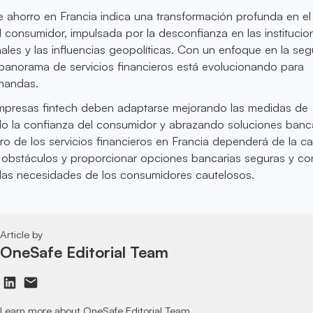
e ahorro en Francia indica una transformación profunda en el
consumidor, impulsada por la desconfianza en las institucio
nales y las influencias geopolíticas. Con un enfoque en la seg
l panorama de servicios financieros está evolucionando para
emandas.
mpresas fintech deben adaptarse mejorando las medidas de
do la confianza del consumidor y abrazando soluciones banc
uro de los servicios financieros en Francia dependerá de la 
 obstáculos y proporcionar opciones bancarias seguras y co
 las necesidades de los consumidores cautelosos.
Article by
OneSafe Editorial Team
Learn more about OneSafe Editorial Team