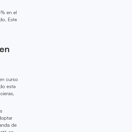
6% en el
do. Este
 en
 en curso
ado esta
cieras,
os
doptar
manda de
stá en