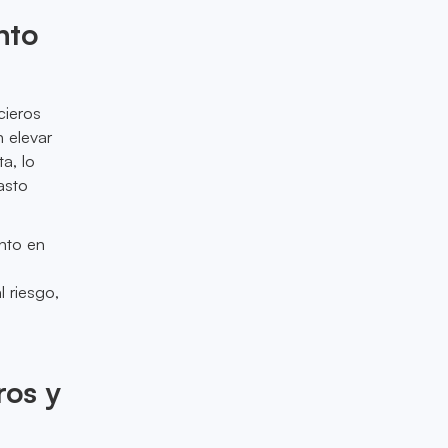
nto
cieros
 elevar
a, lo
asto
ento en
 riesgo,
s
ros y