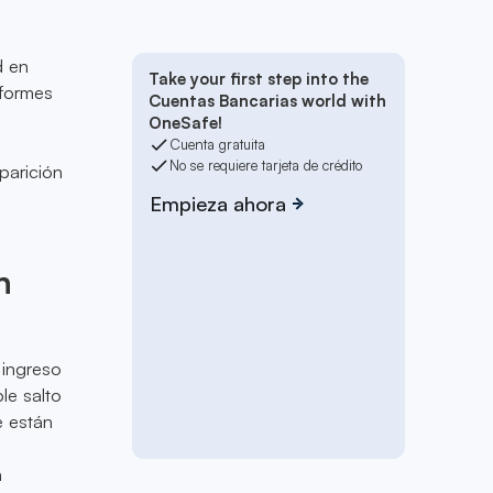
d en
Take your first step into the
nformes
Cuentas Bancarias world with
OneSafe!
Cuenta gratuita
No se requiere tarjeta de crédito
parición
Empieza ahora
n
 ingreso
le salto
e están
o
n