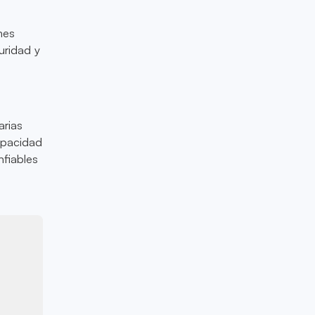
nes
uridad y
arias
capacidad
nfiables