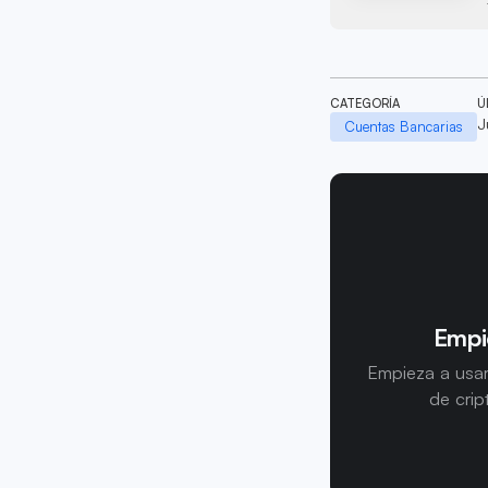
CATEGORÍA
Ú
J
Cuentas Bancarias
Empi
Empieza a usar
de crip