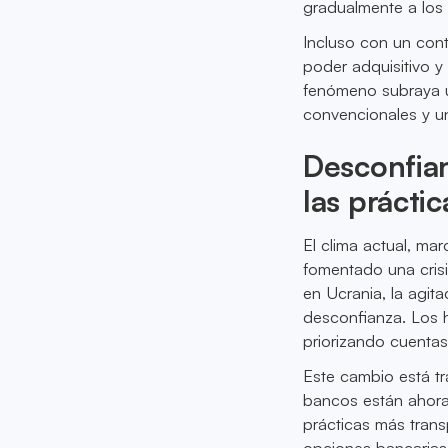
gradualmente a los 
Incluso con un con
poder adquisitivo y
fenómeno subraya un
convencionales y u
Desconfia
las prácti
El clima actual, ma
fomentado una crisi
en Ucrania, la agit
desconfianza. Los h
priorizando cuentas
Este cambio está tr
bancos están ahora
prácticas más tran
opciones bancarias