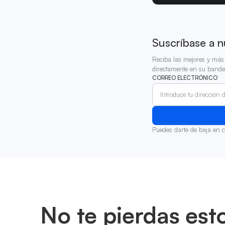
Suscríbase a n
Reciba las mejores y más 
directamente en su bande
CORREO ELECTRÓNICO
Puedes darte de baja en 
No te pierdas est