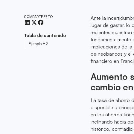
COMPARTE ESTO
Ante la incertidumb
lugar de gastar, lo
recientes muestran
Tabla de contenido
fundamentalmente el
Ejemplo H2
implicaciones de la
de neobancos y el e
financiero en Franci
Aumento si
cambio en 
La tasa de ahorro 
disponible a princi
en los ahorros fina
inclinando hacia o
histórico, contradi