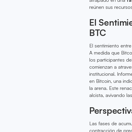
reúnen sus recursos
El Sentimi
BTC
El sentimiento entr
A medida que Bitcoi
los participantes d
comienzan a atrave
institucional. Info
en Bitcoin, una ind
la arena. Este renac
alcista, avivando l
Perspectiv
Las fases de acumul
contracción de prec