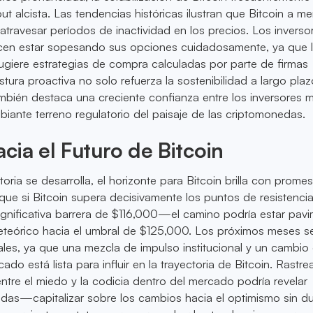
ut alcista. Las tendencias históricas ilustran que Bitcoin a 
travesar períodos de inactividad en los precios. Los inverso
recen estar sopesando sus opciones cuidadosamente, ya que 
sugiere estrategias de compra calculadas por parte de firmas
stura proactiva no solo refuerza la sostenibilidad a largo pla
ambién destaca una creciente confianza entre los inversores m
iante terreno regulatorio del paisaje de las criptomonedas.
cia el Futuro de Bitcoin
oria se desarrolla, el horizonte para Bitcoin brilla con prome
 que si Bitcoin supera decisivamente los puntos de resistenc
significativa barrera de $116,000—el camino podría estar pa
teórico hacia el umbral de $125,000. Los próximos meses s
ales, ya que una mezcla de impulso institucional y un cambio 
ado está lista para influir en la trayectoria de Bitcoin. Rastrea
entre el miedo y la codicia dentro del mercado podría revelar
das—capitalizar sobre los cambios hacia el optimismo sin d