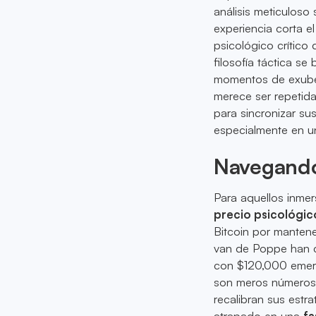
análisis meticuloso
experiencia corta e
psicológico crítico 
filosofía táctica s
momentos de exu
merece ser repetid
para sincronizar s
especialmente en un
Navegando
Para aquellos inmer
precio psicológic
Bitcoin por manten
van de Poppe han c
con $120,000 emerg
son meros números 
recalibran sus estr
atrapado en una
fa