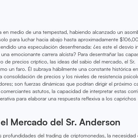
ra en medio de una tempestad, habiendo alcanzado un asom
solo para luchar hacia abajo hasta aproximadamente $106,00
endido una especulación desenfrenada: ¿es este el desvío in
e una emocionante carrera alcista? Para desentrañar las capa
 de precios críptico, las ideas del sabio del mercado, el Sr.
omo un faro. Él subraya hábilmente una constante histórica en
 la consolidación de precios y los niveles de resistencia psico
res; son fuerzas dinámicas que podrían dirigir el próximo ca
s comerciantes astutos, la capacidad de interpretar estas corr
rativa para elaborar una respuesta reflexiva a los caprichos 
el Mercado del Sr. Anderson
as profundidades del trading de criptomonedas, la necesidad