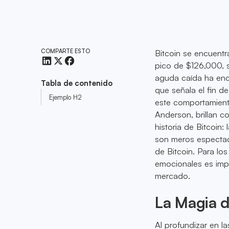
COMPARTE ESTO
Bitcoin se encuent
pico de $126,000, 
aguda caída ha enc
Tabla de contenido
que señala el fin d
Ejemplo H2
este comportamiento
Anderson, brillan c
historia de Bitcoin:
son meros espectado
de Bitcoin. Para lo
emocionales es impe
mercado.
La Magia d
Al profundizar en l