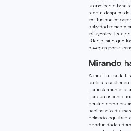
un inminente breako
rebota después de a
institucionales pa
actividad reciente 
influyentes. Esta po
Bitcoin, sino que t
navegan por el camb
Mirando ha
A medida que la hist
analistas sostienen
particularmente la 
para un ascenso me
perfilan como cruci
sentimiento del merc
delicado equilibrio 
oportunidades dora