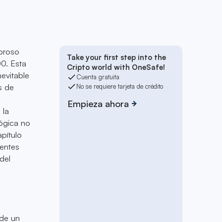
broso
Take your first step into the
0. Esta
Cripto world with OneSafe!
evitable
Cuenta gratuita
s de
No se requiere tarjeta de crédito
Empieza ahora
 la
lógica no
pítulo
ientes
del
 de un