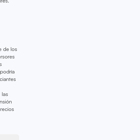
tes.
e de los
ersores
s
 podría
ciantes
 las
ensión
precios