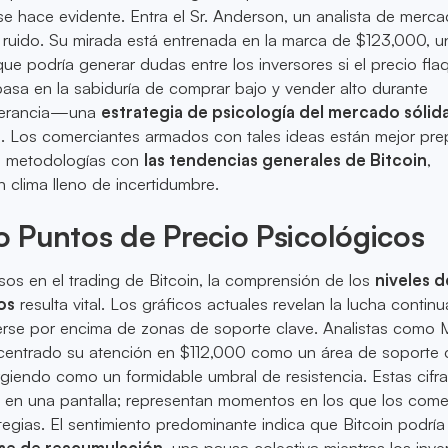
 se hace evidente. Entra el Sr. Anderson, un analista de merc
l ruido. Su mirada está entrenada en la marca de $123,000, u
que podría generar dudas entre los inversores si el precio fla
e basa en la sabiduría de comprar bajo y vender alto durante
berancia—una
estrategia de psicología del mercado sólid
a. Los comerciantes armados con tales ideas están mejor pr
us metodologías con
las tendencias generales de Bitcoin
,
 clima lleno de incertidumbre.
 Puntos de Precio Psicológicos
sos en el trading de Bitcoin, la comprensión de los
niveles d
os
resulta vital. Los gráficos actuales revelan la lucha contin
erse por encima de zonas de soporte clave. Analistas como 
entrado su atención en $112,000 como un área de soporte c
iendo como un formidable umbral de resistencia. Estas cifr
en una pantalla; representan momentos en los que los come
ategias. El sentimiento predominante indica que Bitcoin podría
se de reacumulación
, una pausa colectiva mientras los inve