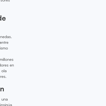
de
onedas.
entre
mismo
millones
dores en
 ola
res.
ón
s una
insinúa