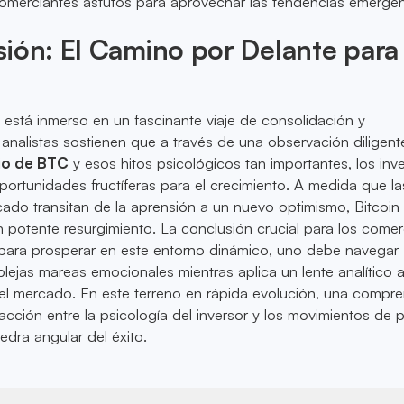
omerciantes astutos para aprovechar las tendencias emergen
ión: El Camino por Delante para
 está inmerso en un fascinante viaje de consolidación y
analistas sostienen que a través de una observación diligent
io de BTC
y esos hitos psicológicos tan importantes, los inv
ortunidades fructíferas para el crecimiento. A medida que la
do transitan de la aprensión a un nuevo optimismo, Bitcoin
n potente resurgimiento. La conclusión crucial para los comer
 para prosperar en este entorno dinámico, uno debe navegar
lejas mareas emocionales mientras aplica un lente analítico a
del mercado. En este terreno en rápida evolución, una compr
racción entre la psicología del inversor y los movimientos de 
iedra angular del éxito.