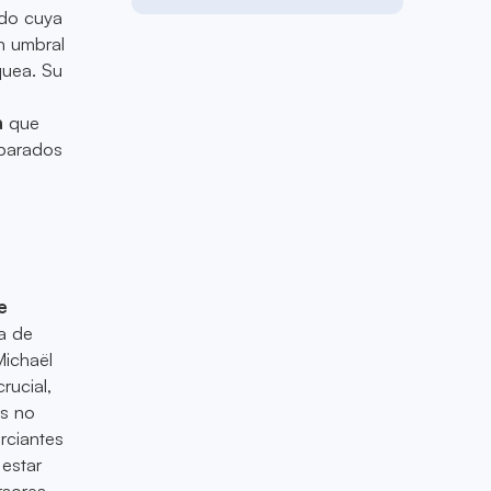
ado cuya
n umbral
quea. Su
a
que
eparados
e
ua de
Michaël
rucial,
as no
rciantes
 estar
rsores