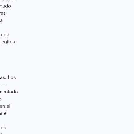
menudo
res
la
zo de
ientras
sas. Los
ia—
vimentado
e
en el
r el
uda