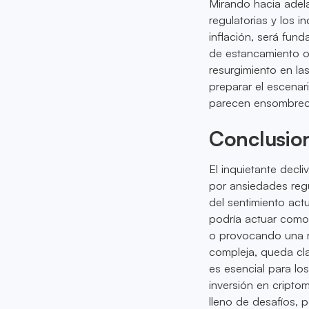
Mirando hacia adela
regulatorias y los 
inflación, será fund
de estancamiento o 
resurgimiento en la
preparar el escenar
parecen ensombreci
Conclusio
El inquietante decl
por ansiedades reg
del sentimiento act
podría actuar como 
o provocando una r
compleja, queda cl
es esencial para lo
inversión en cripto
lleno de desafíos, p