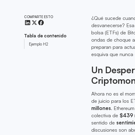
COMPARTE ESTO
¿Qué sucede cuando
desvanecerse? Esa 
bolsa (ETFs) de Bit
Tabla de contenido
ondas de choque a 
Ejemplo H2
preparan para actua
esquiva que nunca 
Un Despert
Criptomo
Ahora no es el mom
de juicio para los
millones
. Ethereu
colectiva de
$439 
sentido de
sentimi
discusiones son ab