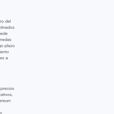
ro del
stinados
puede
monedas
go plazo
iento
res a
 precios
ativos,
hereum
os