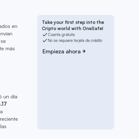
Take your first step into the
zados en
Cripto world with OneSafe!
envían
Cuenta gratuita
 se
No se requiere tarjeta de crédito
nte más
Empieza ahora
ó un día
.17
da
reciente
las