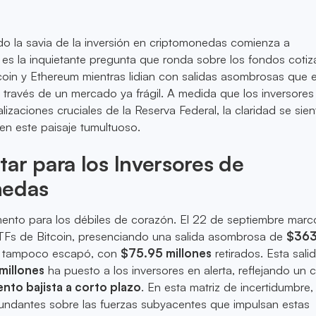
 la savia de la inversión en criptomonedas comienza a
es la inquietante pregunta que ronda sobre los fondos coti
coin y Ethereum mientras lidian con salidas asombrosas que 
través de un mercado ya frágil. A medida que los inversores
lizaciones cruciales de la Reserva Federal, la claridad se sie
en este paisaje tumultuoso.
ar para los Inversores de
nedas
ento para los débiles de corazón. El 22 de septiembre marc
 ETFs de Bitcoin, presenciando una salida asombrosa de
$363
m tampoco escapó, con
$75.95 millones
retirados. Esta sali
millones
ha puesto a los inversores en alerta, reflejando un c
ento bajista a corto plazo
. En esta matriz de incertidumbre, 
undantes sobre las fuerzas subyacentes que impulsan estas