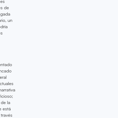
nes
es de
ongada
rio, un
dría
es
mentado
incado
eral
ctuales
arrativa
icioso;
 de la
e está
 través