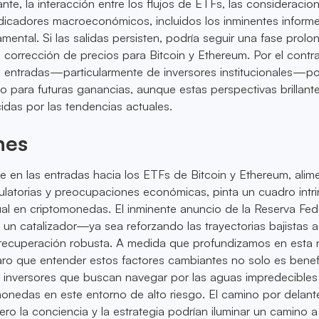
nte, la interacción entre los flujos de ETFs, las consideracio
indicadores macroeconómicos, incluidos los inminentes inform
amental. Si las salidas persisten, podría seguir una fase prol
corrección de precios para Bitcoin y Ethereum. Por el contra
s entradas—particularmente de inversores institucionales—po
io para futuras ganancias, aunque estas perspectivas brillant
das por las tendencias actuales.
nes
ive en las entradas hacia los ETFs de Bitcoin y Ethereum, ali
ulatorias y preocupaciones económicas, pinta un cuadro intr
ual en criptomonedas. El inminente anuncio de la Reserva Fed
un catalizador—ya sea reforzando las trayectorias bajistas a
ecuperación robusta. A medida que profundizamos en esta n
aro que entender estos factores cambiantes no solo es benef
s inversores que buscan navegar por las aguas impredecibles
monedas en este entorno de alto riesgo. El camino por delant
ero la conciencia y la estrategia podrían iluminar un camino a