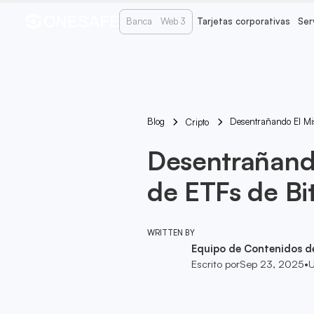
Banca
Web 3
Tarjetas corporativas
Ser
Blog
Desentrañando El Mis
Cripto
Desentrañando
de ETFs de Bi
WRITTEN BY
Equipo de Contenidos d
Escrito por
Sep 23, 2025
•
U