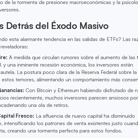
io de la tormenta de presiones macroeconómicas y la psicolo
versores.
s Detrás del Éxodo Masivo
ndo esta alarmante tendencia en las salidas de ETFs? Las r
 reveladoras:
ire:
A medida que circulan rumores sobre el aumento de las 
U. y una inminente recesión económica, los inversores están
utela. La postura poco clara de la Reserva Federal sobre la 
a estos temores, alimentando un comportamiento más conser
anancias:
Con Bitcoin y Ethereum habiendo disfrutado de n
ios recientemente, muchos inversores parecen ansiosos por r
cadenando una ola de retiros.
apital Fresco:
La afluencia de nuevo capital ha disminuido
e, intensificando los patrones de venta existentes justo cuand
nta, creando una tormenta perfecta para estos fondos.