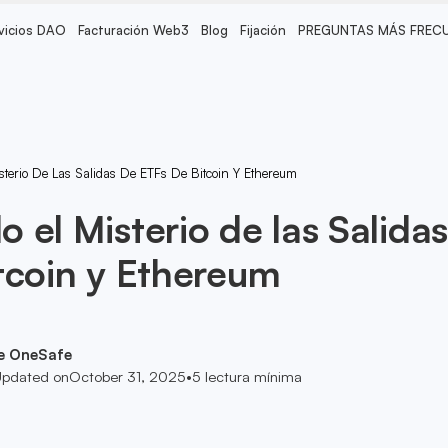
vicios DAO
Facturación Web3
Blog
Fijación
PREGUNTAS MÁS FREC
terio De Las Salidas De ETFs De Bitcoin Y Ethereum
 el Misterio de las Salidas
tcoin y Ethereum
e OneSafe
pdated on
October 31, 2025
•
5
lectura mínima