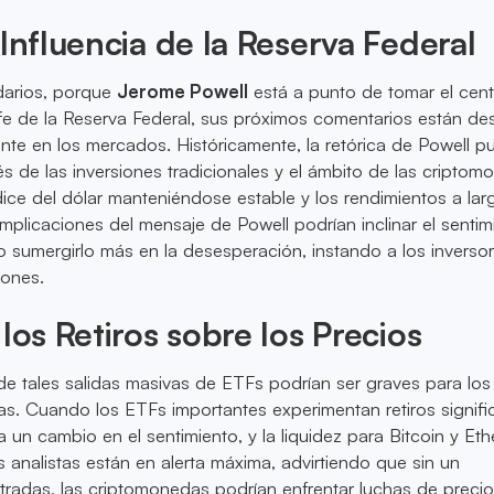
 Influencia de la Reserva Federal
darios, porque
Jerome Powell
está a punto de tomar el cent
fe de la Reserva Federal, sus próximos comentarios están de
ente en los mercados. Históricamente, la retórica de Powell 
és de las inversiones tradicionales y el ámbito de las cripto
ndice del dólar manteniéndose estable y los rendimientos a lar
 implicaciones del mensaje de Powell podrían inclinar el sentim
o sumergirlo más en la desesperación, instando a los inverso
iones.
 los Retiros sobre los Precios
de tales salidas masivas de ETFs podrían ser graves para los
s. Cuando los ETFs importantes experimentan retiros signific
 un cambio en el sentimiento, y la liquidez para Bitcoin y Et
s analistas están en alerta máxima, advirtiendo que sin un
tradas, las criptomonedas podrían enfrentar luchas de preci