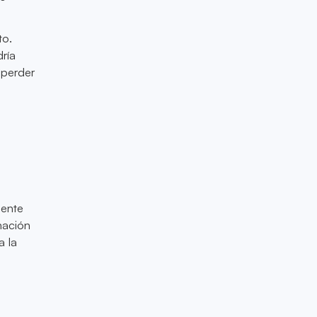
to.
ría
 perder
mente
inación
a la