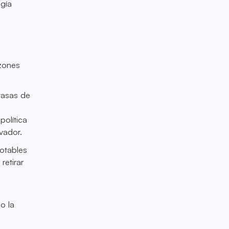
gía
azones
tasas de
política
vador.
otables
etirar
o la