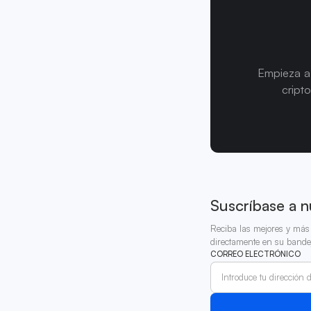
Empieza a 
cript
Suscríbase a n
Reciba las mejores y más 
directamente en su bande
CORREO ELECTRÓNICO