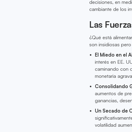
decisiones, en med
cambiante de los in
Las Fuerza
¿Qué está alimenta
son insidiosas pero
El Miedo en el A
interés en EE. U
caminando con ca
monetaria agrav
Consolidando G
aumentos de prec
ganancias, desen
Un Secado de C
significativament
volatilidad aume