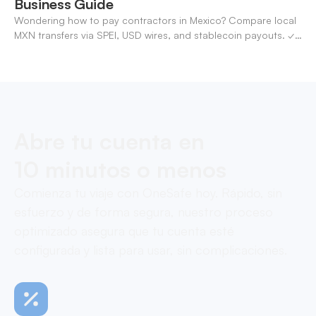
Business Guide
Wondering how to pay contractors in Mexico? Compare local
MXN transfers via SPEI, USD wires, and stablecoin payouts. ✓
Pay contractors with OneSafe.
Abre tu cuenta en
10 minutos o menos
Comienza tu viaje con OneSafe hoy. Rápido, sin
esfuerzo y de forma segura, nuestro proceso
optimizado asegura que tu cuenta esté
configurada y lista para usar, sin complicaciones.