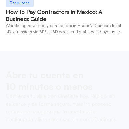
Resources
How to Pay Contractors in Mexico: A
Business Guide
Wondering how to pay contractors in Mexico? Compare local
MXN transfers via SPEI, USD wires, and stablecoin payouts. ✓
Pay contractors with OneSafe.
Abre tu cuenta en
10 minutos o menos
Comienza tu viaje con OneSafe hoy. Rápido, sin
esfuerzo y de forma segura, nuestro proceso
optimizado asegura que tu cuenta esté
configurada y lista para usar, sin complicaciones.