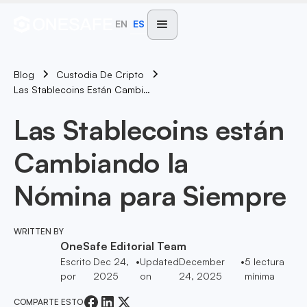
EN
ES
Blog
Custodia De Cripto
Las Stablecoins Están Cambiando La Nómina Para Siempre
Las Stablecoins están
Cambiando la
Nómina para Siempre
WRITTEN BY
OneSafe Editorial Team
Escrito
Dec 24,
•
Updated
December
•
5
lectura
por
2025
on
24, 2025
mínima
COMPARTE ESTO