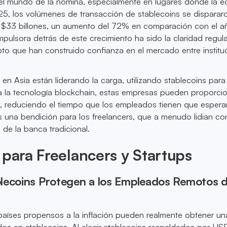
el mundo de la nómina, especialmente en lugares donde la 
25, los volúmenes de transacción de stablecoins se dispararo
 $33 billones, un aumento del 72% en comparación con el a
impulsora detrás de este crecimiento ha sido la claridad regula
ripto que han construido confianza en el mercado entre institu
 en Asia están liderando la carga, utilizando stablecoins para f
a la tecnología blockchain, estas empresas pueden proporci
, reduciendo el tiempo que los empleados tienen que espera
es una bendición para los freelancers, que a menudo lidian co
 de la banca tradicional.
 para Freelancers y Startups
lecoins Protegen a los Empleados Remotos d
países propensos a la inflación pueden realmente obtener un
dos en stablecoins. Al elegir stablecoins respaldados por US