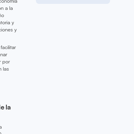
economía
n a la
ño
toria y
ciones y
acilitar
onar
r por
n las
e la
a
D,