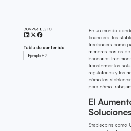
COMPARTE ESTO
En un mundo donde 
financiera, los sta
freelancers como p
Tabla de contenido
menores costos de t
Ejemplo H2
bancarios tradicion
transformar las so
regulatorios y los 
cómo los stablecoin
para cómo trabajam
El Aumento
Solucione
Stablecoins como U