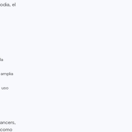
odia, el
.
.
la
 amplia
l uso
ancers,
s como