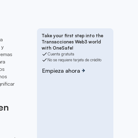
Take your first step into the
ra
Transacciones Web3 world
 y
with OneSafe!
stemas
Cuenta gratuita
No se requiere tarjeta de crédito
ara
os
Empieza ahora
emos
nificar
en