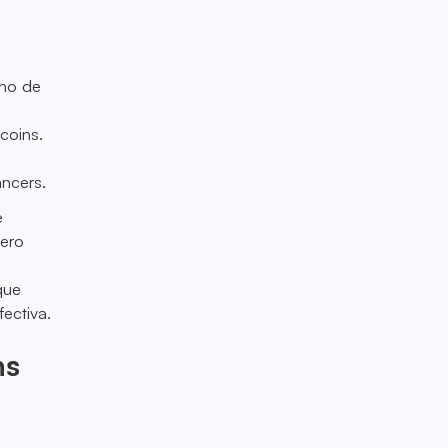
cho de
coins.
ancers.
e
nero
que
ectiva.
ns