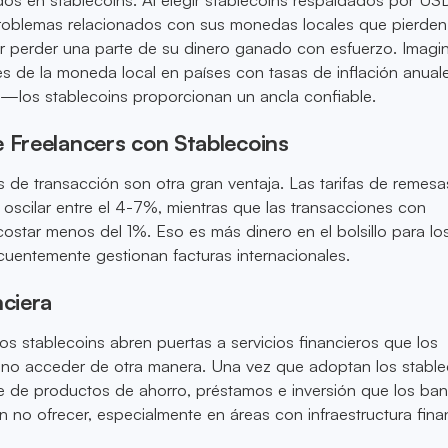
roblemas relacionados con sus monedas locales que pierden v
r perder una parte de su dinero ganado con esfuerzo. Imagina
es de la moneda local en países con tasas de inflación anual
—los stablecoins proporcionan un ancla confiable.
 Freelancers con Stablecoins
de transacción son otra gran ventaja. Las tarifas de remesa
n oscilar entre el 4-7%, mientras que las transacciones con
costar menos del 1%. Eso es más dinero en el bolsillo para lo
ecuentemente gestionan facturas internacionales.
nciera
os stablecoins abren puertas a servicios financieros que los
n no acceder de otra manera. Una vez que adoptan los stable
e de productos de ahorro, préstamos e inversión que los ba
n no ofrecer, especialmente en áreas con infraestructura fina