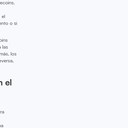
lecoins.
 el
nto o si
oins
 las
más, los
eversa,
n el
ra
na