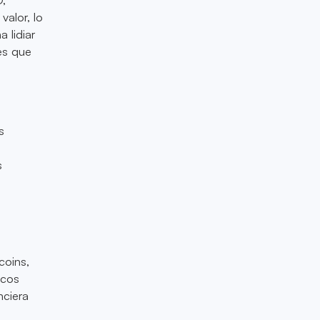
alor, lo
 lidiar
es que
s
s
coins,
ncos
nciera