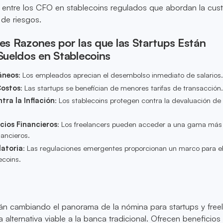
 entre los CFO en stablecoins regulados que abordan la cust
 de riesgos.
les Razones por las que las Startups Están
ueldos en Stablecoins
áneos
: Los empleados aprecian el desembolso inmediato de salarios
Costos
: Las startups se benefician de menores tarifas de transacción
tra la Inflación
: Los stablecoins protegen contra la devaluación de 
cios Financieros
: Los freelancers pueden acceder a una gama más
nancieros.
latoria
: Las regulaciones emergentes proporcionan un marco para e
ecoins.
án cambiando el panorama de la nómina para startups y freel
alternativa viable a la banca tradicional. Ofrecen beneficio