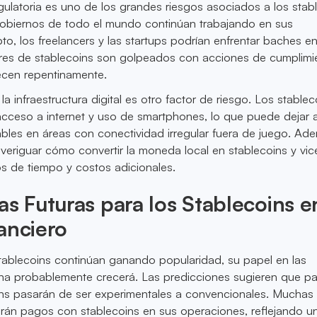
gulatoria es uno de los grandes riesgos asociados a los stab
obiernos de todo el mundo continúan trabajando en sus
to, los freelancers y las startups podrían enfrentar baches en
ores de stablecoins son golpeados con acciones de cumplimie
ecen repentinamente.
 infraestructura digital es otro factor de riesgo. Los stablec
cceso a internet y uso de smartphones, lo que puede dejar a
bles en áreas con conectividad irregular fuera de juego. Ade
veriguar cómo convertir la moneda local en stablecoins y vic
s de tiempo y costos adicionales.
as Futuras para los Stablecoins e
anciero
tablecoins continúan ganando popularidad, su papel en las
na probablemente crecerá. Las predicciones sugieren que pa
ins pasarán de ser experimentales a convencionales. Muchas
rán pagos con stablecoins en sus operaciones, reflejando u