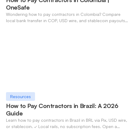
OneSafe
Wondering how to pay contractors in Colombia? Compare
local bank transfer in COP, USD wire, and stablecoin payouts.
✓ Open an account with OneSafe.
Resources
How to Pay Contractors in Brazil: A 2026
Guide
Learn how to pay contractors in Brazil in BRL via Pix, USD wire,
or stablecoin. ✓ Local rails, no subscription fees. Open a
OneSafe account today.