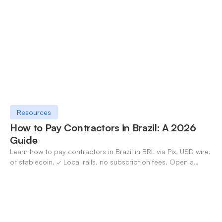
Resources
How to Pay Contractors in Brazil: A 2026
Guide
Learn how to pay contractors in Brazil in BRL via Pix, USD wire,
or stablecoin. ✓ Local rails, no subscription fees. Open a
OneSafe account today.