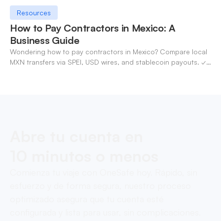
Resources
How to Pay Contractors in Mexico: A
Business Guide
Wondering how to pay contractors in Mexico? Compare local
MXN transfers via SPEI, USD wires, and stablecoin payouts. ✓
Pay contractors with OneSafe.
Abre tu cuenta en
10 minutos o menos
Comienza tu viaje con OneSafe hoy. Rápido, sin
esfuerzo y de forma segura, nuestro proceso
optimizado asegura que tu cuenta esté
configurada y lista para usar, sin complicaciones.