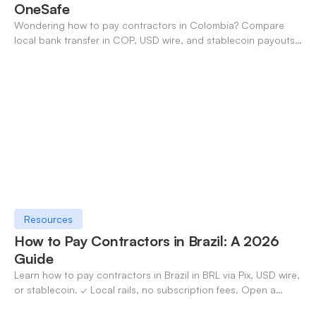
OneSafe
Wondering how to pay contractors in Colombia? Compare
local bank transfer in COP, USD wire, and stablecoin payouts.
✓ Open an account with OneSafe.
Resources
How to Pay Contractors in Brazil: A 2026
Guide
Learn how to pay contractors in Brazil in BRL via Pix, USD wire,
or stablecoin. ✓ Local rails, no subscription fees. Open a
OneSafe account today.