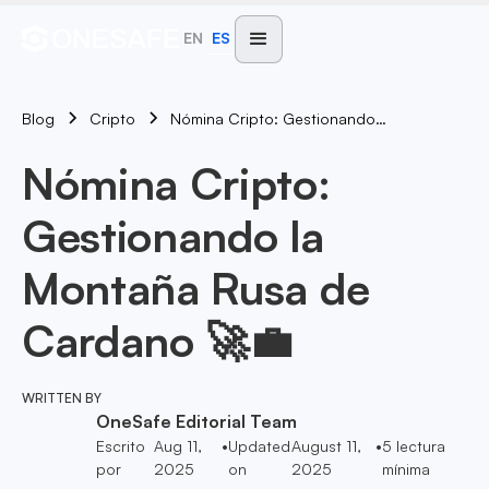
EN
ES
Blog
Nómina Cripto: Gestionando La Montaña Rusa De Cardano 🚀💼
Cripto
Nómina Cripto:
Gestionando la
Montaña Rusa de
Cardano 🚀💼
WRITTEN BY
OneSafe Editorial Team
Escrito
Aug 11,
•
Updated
August 11,
•
5
lectura
por
2025
on
2025
mínima