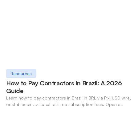
✓ Open an account with OneSafe.
Resources
How to Pay Contractors in Brazil: A 2026
Guide
Learn how to pay contractors in Brazil in BRL via Pix, USD wire,
or stablecoin. ✓ Local rails, no subscription fees. Open a
OneSafe account today.