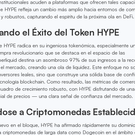
institucionales acuden a plataformas que ofrecen tales capac
de HYPE refleja un cambio más amplio hacia entornos de com
y robustos, capturando el espíritu de la próxima ola en DeFi.
ndo el Éxito del Token HYPE
 de HYPE radica en su ingeniosa tokenómica, especialmente u
pra revolucionario que se destaca en el espacio de las
erliquid destina un asombroso 97% de sus ingresos a la re
el mercado, creando una ola de liquidez. Este enfoque no s
versores leales, sino que construye una sólida base de conf
tecnología blockchain. Como resultado, las métricas de comer
cuadro de crecimiento robusto, con HYPE disfrutando de una
ial de precios — una clara señal de confianza del mercado.
dose a Criptomonedas Estableci
nuevo en el bloque, HYPE ha afirmado rápidamente su dominio
a criptomonedas de larga data como Dogecoin en el ámbito 