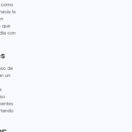
o como
acia la
en
o que
día con
es
nso de
an un
e
oso
ientes
ertando