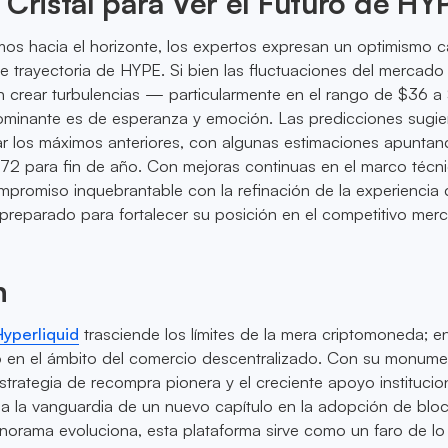
 Cristal para Ver el Futuro de HY
os hacia el horizonte, los expertos expresan un optimismo c
le trayectoria de HYPE. Si bien las fluctuaciones del mercado
an crear turbulencias — particularmente en el rango de $36
dominante es de esperanza y emoción. Las predicciones sugi
r los máximos anteriores, con algunas estimaciones apuntan
2 para fin de año. Con mejoras continuas en el marco técn
mpromiso inquebrantable con la refinación de la experiencia 
preparado para fortalecer su posición en el competitivo mer
n
yperliquid
trasciende los límites de la mera criptomoneda; e
co en el ámbito del comercio descentralizado. Con su monume
estrategia de recompra pionera y el creciente apoyo institucion
a la vanguardia de un nuevo capítulo en la adopción de bloc
norama evoluciona, esta plataforma sirve como un faro de lo