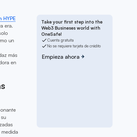
n HYPE
Take your first step into the
a era.
Web3 Busineses world with
solo
OneSafe!
como un
Cuenta gratuita
No se requiere tarjeta de crédito
udaz más
Empieza ahora
dora en
as
ionante
 su
izadas
A medida