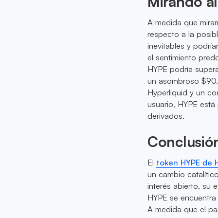
Mirando al
A medida que miram
respecto a la posib
inevitables y podrí
el sentimiento pre
HYPE podría supera
un asombroso $90.7
Hyperliquid y un co
usuario, HYPE está 
derivados.
Conclusió
El
token HYPE de H
un cambio catalíti
interés abierto, su 
HYPE se encuentra 
A medida que el pa