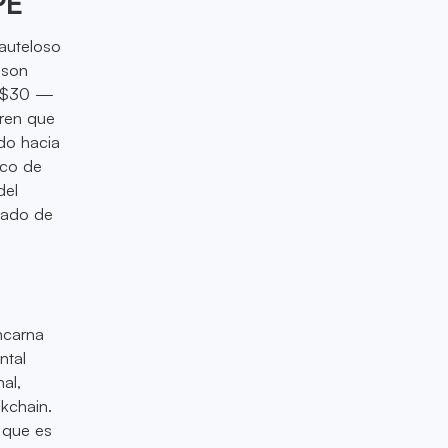
PE
auteloso
 son
 a $30 —
eren que
do hacia
ico de
del
cado de
ncarna
ntal
al,
kchain.
 que es