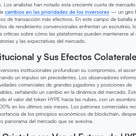
s. Los analistas han notado esta creciente cuota de mercad
 de
cambios en las prioridades de los inversores
— un giro h
mos de transacción más efectivos. En este campo de batalla 
los de rendimiento convencionales enfrentan un escrutinio, l
s críticas sobre cómo las plataformas pueden mantenerse al 
torias y las expectativas del mercado.
titucional y Sus Efectos Colateral
versores institucionales profundizan su compromiso, el asce
anando un impulso sin precedentes. Los observadores inform
ividades comerciales de grandes jugadores y posiciones de
ables, señalando un cambio en la dinámica del mercado. Est
do el valor del token HYPE hacia las nubes, con un asombr
00% en los últimos seis meses. Los patrones comerciales rec
mportancia de los principios económicos de blockchain, desp
turo panorama del mercado que se avecina.