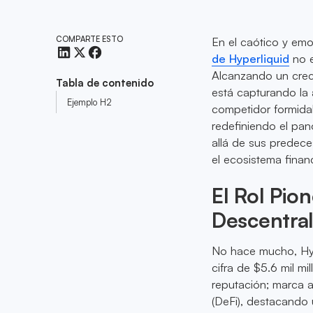
COMPARTE ESTO
En el caótico y em
de Hyperliquid
no e
Alcanzando un creci
Tabla de contenido
está capturando la 
Ejemplo H2
competidor formida
redefiniendo el pa
allá de sus predece
el ecosistema financ
El Rol Pio
Descentral
No hace mucho, Hype
cifra de $5.6 mil mi
reputación; marca a
(DeFi), destacando