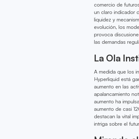
comercio de futuro
un claro indicador
liquidez y mecanis
evolución, los mode
provoca discusione
las demandas regula
La Ola Ins
A medida que los in
Hyperliquid está g
aumento en las act
apalancamiento not
aumento ha impulsa
aumento de casi 12
destacan la vital i
intriga sobre el fu