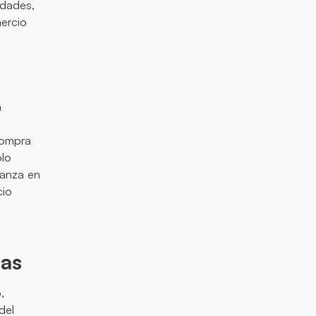
idades,
ercio
n
compra
olo
ianza en
cio
das
,
del