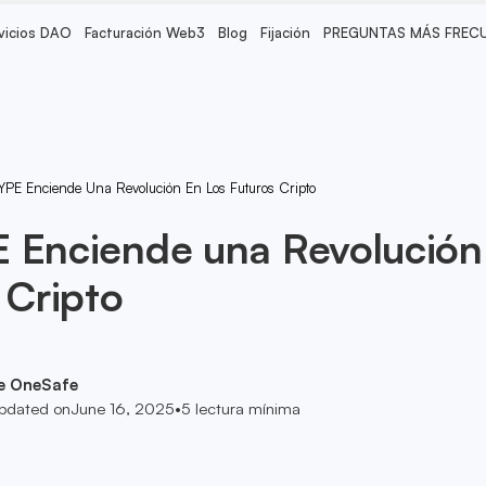
vicios DAO
Facturación Web3
Blog
Fijación
PREGUNTAS MÁS FREC
YPE Enciende Una Revolución En Los Futuros Cripto
E Enciende una Revolución
 Cripto
e OneSafe
pdated on
June 16, 2025
•
5
lectura mínima