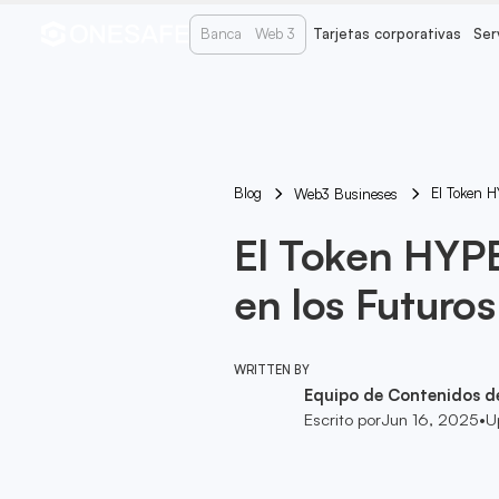
Banca
Web 3
Tarjetas corporativas
Ser
Blog
El Token H
Web3 Busineses
El Token HYP
en los Futuros
WRITTEN BY
Equipo de Contenidos d
Escrito por
Jun 16, 2025
•
U