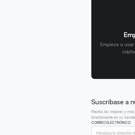
Emp
Empieza a usar
cript
Suscríbase a n
Reciba las mejores y más 
directamente en su bande
CORREO ELECTRÓNICO