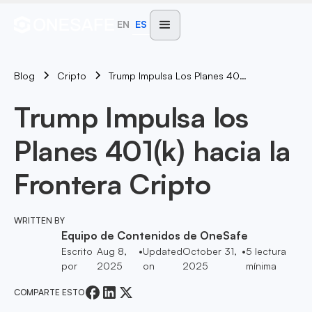
EN
ES
Blog
Trump Impulsa Los Planes 401(k) Hacia La Frontera Cripto
Cripto
Trump Impulsa los
Planes 401(k) hacia la
Frontera Cripto
WRITTEN BY
Equipo de Contenidos de OneSafe
Escrito
Aug 8,
•
Updated
October 31,
•
5
lectura
por
2025
on
2025
mínima
COMPARTE ESTO