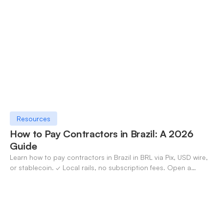
✓ Open an account with OneSafe.
Resources
How to Pay Contractors in Brazil: A 2026
Guide
Learn how to pay contractors in Brazil in BRL via Pix, USD wire,
or stablecoin. ✓ Local rails, no subscription fees. Open a
OneSafe account today.