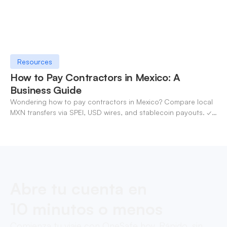
Resources
How to Pay Contractors in Mexico: A
Business Guide
Wondering how to pay contractors in Mexico? Compare local
MXN transfers via SPEI, USD wires, and stablecoin payouts. ✓
Pay contractors with OneSafe.
Abre tu cuenta en
10 minutos o menos
Comienza tu viaje con OneSafe hoy. Rápido, sin