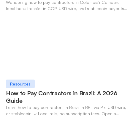
Wondering how to pay contractors in Colombia? Compare
local bank transfer in COP, USD wire, and stablecoin payouts.
✓ Open an account with OneSafe.
Resources
How to Pay Contractors in Brazil: A 2026
Guide
Learn how to pay contractors in Brazil in BRL via Pix, USD wire,
or stablecoin. ✓ Local rails, no subscription fees. Open a
OneSafe account today.