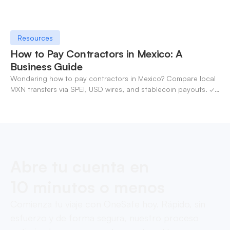
Resources
How to Pay Contractors in Mexico: A
Business Guide
Wondering how to pay contractors in Mexico? Compare local
MXN transfers via SPEI, USD wires, and stablecoin payouts. ✓
Pay contractors with OneSafe.
Abre tu cuenta en
10 minutos o menos
Comienza tu viaje con OneSafe hoy. Rápido, sin
esfuerzo y de forma segura, nuestro proceso