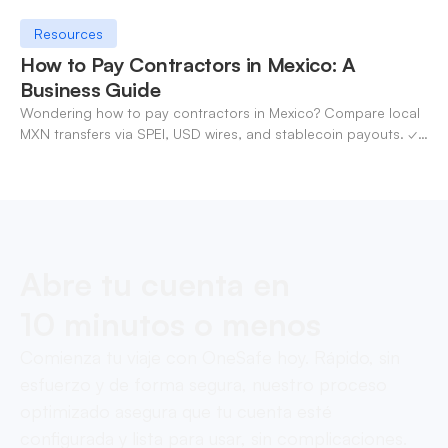
Resources
How to Pay Contractors in Mexico: A
Business Guide
Wondering how to pay contractors in Mexico? Compare local
MXN transfers via SPEI, USD wires, and stablecoin payouts. ✓
Pay contractors with OneSafe.
Abre tu cuenta en
10 minutos o menos
Comienza tu viaje con OneSafe hoy. Rápido, sin
esfuerzo y de forma segura, nuestro proceso
optimizado asegura que tu cuenta esté
configurada y lista para usar, sin complicaciones.