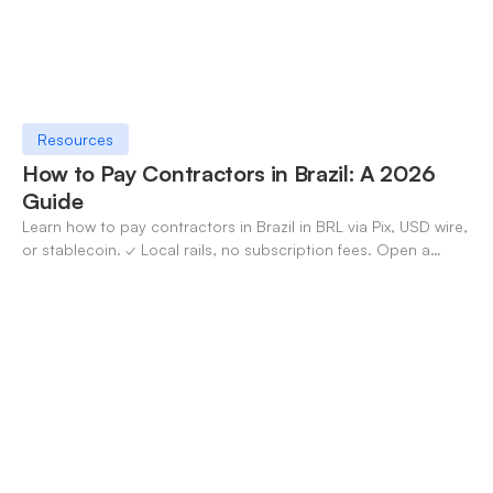
Resources
How to Pay Contractors in Brazil: A 2026
Guide
Learn how to pay contractors in Brazil in BRL via Pix, USD wire,
or stablecoin. ✓ Local rails, no subscription fees. Open a
OneSafe account today.