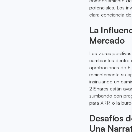
comportamiento del 
potenciales. Los in
clara conciencia de 
La Influen
Mercado
Las vibras positivas
cambiantes dentro d
aprobaciones de ET
recientemente su ap
insinuando un cami
21Shares están ava
zumbando con pregun
para XRP, o la buro
Desafíos 
Una Narrat