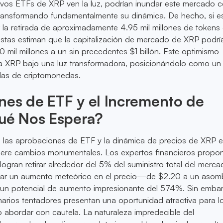
evos ETFs de XRP ven la luz, podrían inundar este mercado 
 transformando fundamentalmente su dinámica. De hecho, si e
ar la retirada de aproximadamente 4.95 mil millones de tokens
alistas estiman que la capitalización de mercado de XRP podrí
0 mil millones a un sin precedentes $1 billón. Este optimismo
a XRP bajo una luz transformadora, posicionándolo como un 
adas de criptomonedas.
nes de ETF y el Incremento de
Qué Nos Espera?
e las aprobaciones de ETF y la dinámica de precios de XRP 
iere cambios monumentales. Los expertos financieros propo
logran retirar alrededor del 5% del suministro total del merca
iar un aumento meteórico en el precio—de $2.20 a un asom
n potencial de aumento impresionante del 574%. Sin emba
arios tentadores presentan una oportunidad atractiva para l
co abordar con cautela. La naturaleza impredecible del