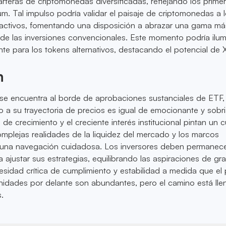
rteras de criptomonedas diversificadas, reflejando los prime
um. Tal impulso podría validar el paisaje de criptomonedas a 
 activos, fomentando una disposición a abrazar una gama má
 de las inversiones convencionales. Este momento podría ilumi
te para los tokens alternativos, destacando el potencial de 
n
e encuentra al borde de aprobaciones sustanciales de ETF, 
o a su trayectoria de precios es igual de emocionante y sobri
de crecimiento y el creciente interés institucional pintan un 
mplejas realidades de la liquidez del mercado y los marcos
n una navegación cuidadosa. Los inversores deben permanec
ara ajustar sus estrategias, equilibrando las aspiraciones de g
esidad crítica de cumplimiento y estabilidad a medida que el 
nidades por delante son abundantes, pero el camino está lle
.