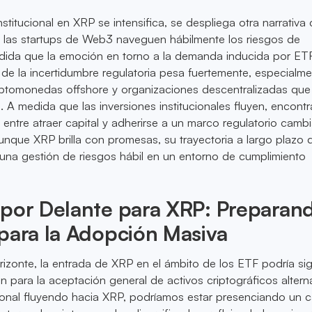
nstitucional en XRP se intensifica, se despliega otra narrativa cr
e las startups de Web3 naveguen hábilmente los riesgos de
dida que la emoción en torno a la demanda inducida por ET
la de la incertidumbre regulatoria pesa fuertemente, especialm
iptomonedas offshore y organizaciones descentralizadas qu
 A medida que las inversiones institucionales fluyen, encontra
 entre atraer capital y adherirse a un marco regulatorio camb
Aunque XRP brilla con promesas, su trayectoria a largo plazo
una gestión de riesgos hábil en un entorno de cumplimiento
por Delante para XRP: Preparand
para la Adopción Masiva
rizonte, la entrada de XRP en el ámbito de los ETF podría sig
n para la aceptación general de activos criptográficos alterna
cional fluyendo hacia XRP, podríamos estar presenciando un 