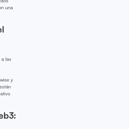
ados
con una
el
 a las
wise y
están
ativo
eb3: