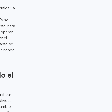
ítica: la
Fs se
ente para
e operan
r el
iante se
 depende
o el
nificar
tivos.
cambio