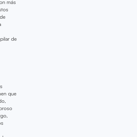
con más
stos
 de
a
pilar de
es
nen que
do,
broso
rgo,
os