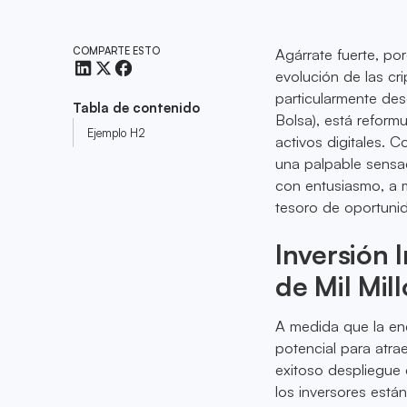
COMPARTE ESTO
Agárrate fuerte, p
evolución de las cri
particularmente de
Tabla de contenido
Bolsa), está refor
Ejemplo H2
activos digitales. 
una palpable sensac
con entusiasmo, a 
tesoro de oportuni
Inversión 
de Mil Mil
A medida que la ene
potencial para atra
exitoso despliegue 
los inversores está