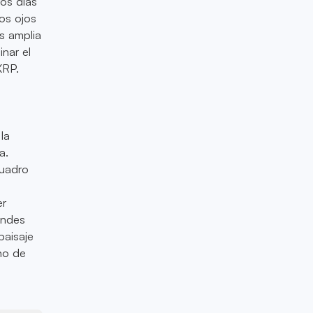
ros días
los ojos
s amplia
nar el
XRP.
la
a.
cuadro
er
randes
paisaje
no de