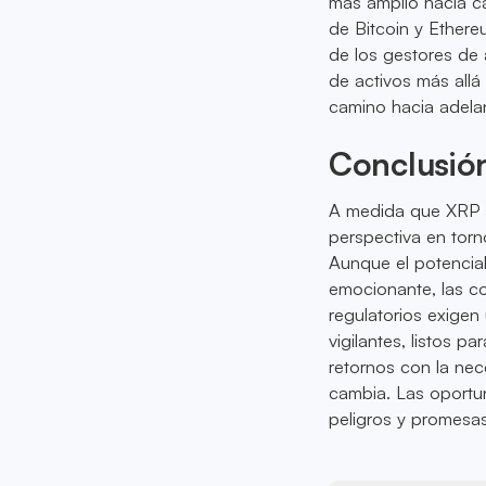
más amplio hacia ca
de Bitcoin y Ethere
de los gestores de
de activos más allá
camino hacia adelan
Conclusió
A medida que XRP s
perspectiva en torn
Aunque el potencial 
emocionante, las co
regulatorios exige
vigilantes, listos p
retornos con la nec
cambia. Las oportu
peligros y promesas