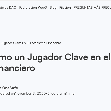
vicios DAO
Facturación Web3
Blog
Fijación
PREGUNTAS MÁS FREC
ugador Clave En El Ecosistema Financiero
mo un Jugador Clave en el
nanciero
e OneSafe
dated on
November 8, 2025
•
5
lectura mínima