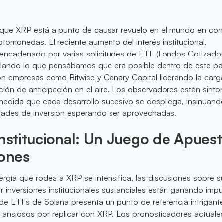
orque XRP está a punto de causar revuelo en el mundo en con
ptomonedas. El reciente aumento del interés institucional,
sencadenado por varias solicitudes de ETF (Fondos Cotizado
mulando lo que pensábamos que era posible dentro de este pa
Con empresas como Bitwise y Canary Capital liderando la carg
ión de anticipación en el aire. Los observadores están sint
medida que cada desarrollo sucesivo se despliega, insinuand
dades de inversión esperando ser aprovechadas.
Institucional: Un Juego de Apues
lones
rgía que rodea a XRP se intensifica, las discusiones sobre s
er inversiones institucionales sustanciales están ganando impu
de ETFs de Solana presenta un punto de referencia intrigant
n ansiosos por replicar con XRP. Los pronosticadores actuale