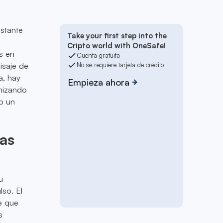
stante
Take your first step into the
Cripto world with OneSafe!
s en
Cuenta gratuita
isaje de
No se requiere tarjeta de crédito
a, hay
Empieza ahora
onizando
o un
tas
u
lso. El
e que
s