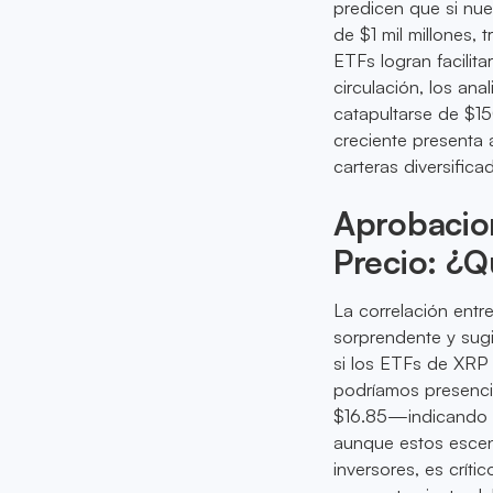
predicen que si nu
de $1 mil millones,
ETFs logran facilit
circulación, los an
catapultarse de $15
creciente presenta 
carteras diversific
Aprobacio
Precio: ¿
La correlación entr
sorprendente y sug
si los ETFs de XRP 
podríamos presenc
$16.85—indicando u
aunque estos escen
inversores, es críti