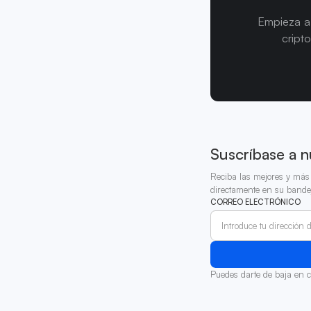
Empieza a 
cript
Suscríbase a n
Reciba las mejores y más 
directamente en su bande
CORREO ELECTRÓNICO
Puedes darte de baja en 