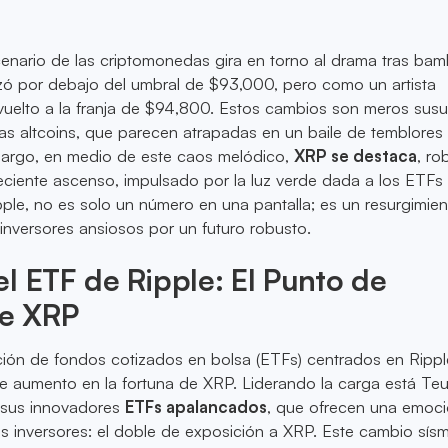
enario de las criptomonedas gira en torno al drama tras bam
izó por debajo del umbral de $93,000, pero como un artista
vuelto a la franja de $94,800. Estos cambios son meros susu
 las altcoins, que parecen atrapadas en un baile de temblores
bargo, en medio de este caos melódico,
XRP se destaca
, ro
eciente ascenso, impulsado por la luz verde dada a los ETFs
le, no es solo un número en una pantalla; es un resurgimie
inversores ansiosos por un futuro robusto.
l ETF de Ripple: El Punto de
de XRP
ción de fondos cotizados en bolsa (ETFs) centrados en Rippl
e aumento en la fortuna de XRP. Liderando la carga está Teu
 sus innovadores
ETFs apalancados
, que ofrecen una emoc
s inversores: el doble de exposición a XRP. Este cambio sís