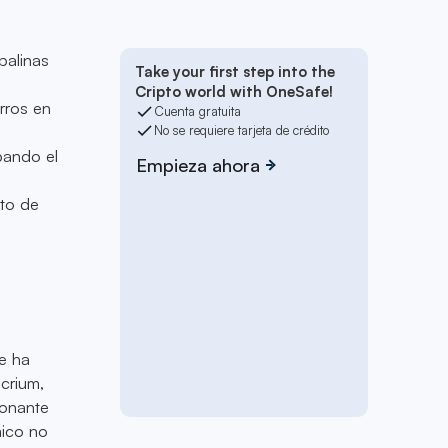
balinas
Take your first step into the
Cripto world with OneSafe!
rros en
Cuenta gratuita
No se requiere tarjeta de crédito
bando el
Empieza ahora
nto de
e ha
crium,
ionante
mico no