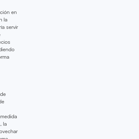
ación en
n la
a servir
e
ecios
diendo
forma
 de
de
A medida
 la
rovechar
tema