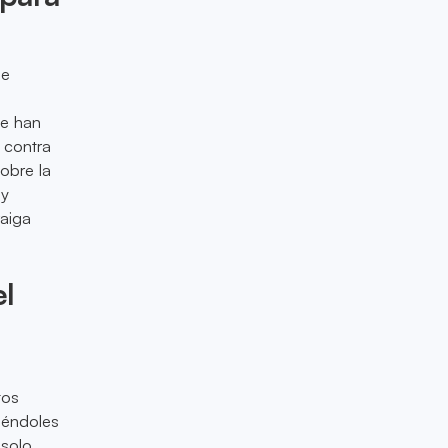
ue
ue han
 contra
obre la
 y
raiga
el
tos
tiéndoles
 solo