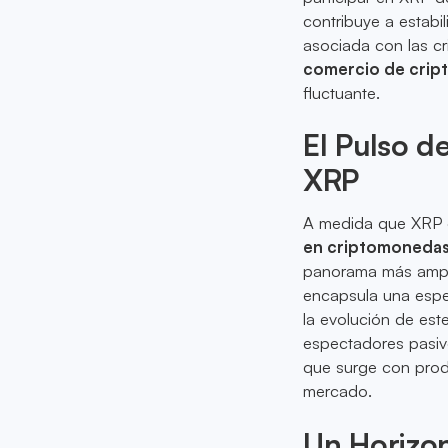
contribuye a estabil
asociada con las c
comercio de cri
fluctuante.
El Pulso d
XRP
A medida que XRP c
en criptomoneda
panorama más amplio
encapsula una esper
la evolución de est
espectadores pasivo
que surge con prod
mercado.
Un Horizo