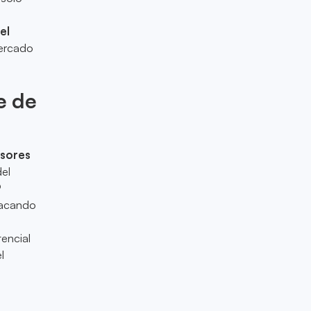
el
mercado
e de
rsores
el
P
stacando
encial
l