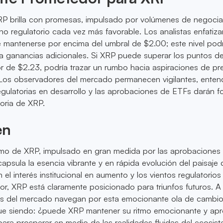
XRP brilla con promesas, impulsado por volúmenes de negoci
o regulatorio cada vez más favorable. Los analistas enfatiza
de mantenerse por encima del umbral de $2.00; este nivel podrí
a ganancias adicionales. Si XRP puede superar los puntos d
or de $2.23, podría trazar un rumbo hacia aspiraciones de pr
Los observadores del mercado permanecen vigilantes, enten
regulatorias en desarrollo y las aprobaciones de ETFs darán 
toria de XRP.
en
asmo de XRP, impulsado en gran medida por las aprobaciones
apsula la esencia vibrante y en rápida evolución del paisaje 
el interés institucional en aumento y los vientos regulatorios
r, XRP está claramente posicionado para triunfos futuros. 
tes del mercado navegan por esta emocionante ola de cambio,
igue siendo: ¿puede XRP mantener su ritmo emocionante y ap
para prosperar en medio de las realidades fluidas del ecosis