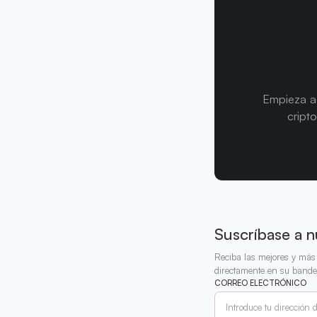
Empieza a 
cript
Suscríbase a n
Reciba las mejores y más 
directamente en su bande
CORREO ELECTRÓNICO