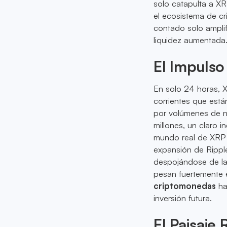
solo catapulta a XRP
el ecosistema de cr
contado solo amplif
liquidez aumentada
El Impulso
En solo 24 horas, 
corrientes que está
por volúmenes de n
millones, un claro 
mundo real de XRP 
expansión de Ripple
despojándose de la
pesan fuertemente 
criptomonedas
ha
inversión futura.
El Paisaje