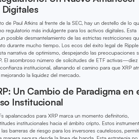
 Digitales
 de Paul Atkins al frente de la SEC, hay un destello de lo q
o regulatorio más indulgente para los activos digitales. Esta
 un posible desmantelamiento de las estrictas restricciones q
nto durante mucho tiempo. Los ecos del éxito legal de Ripple
sta narrativa de optimismo, despejando las preocupaciones s
RP. El asombroso número de solicitudes de ETF activas—diez
nfianza institucional, allanando el camino para que XRP at
o, mejorando la liquidez del mercado.
RP: Un Cambio de Paradigma en 
o Institucional
Fs apalancados para XRP marca un momento definitorio,
itudes institucionales hacia el ámbito cripto. Estos instrumen
 las barreras de riesgo para los inversores cautelosos, permi
e manera segura desde la línea de banda. Esta estrategia no