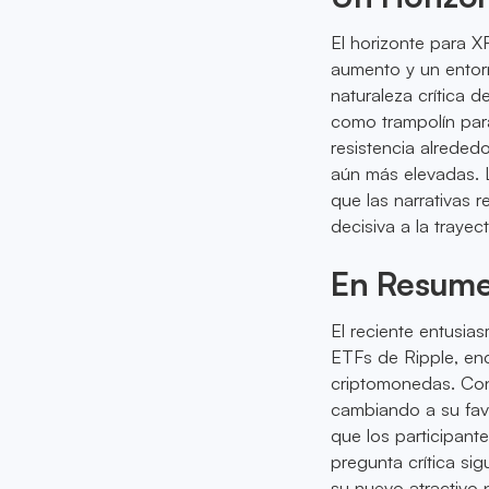
El horizonte para 
aumento y un entorn
naturaleza crítica 
como trampolín par
resistencia alreded
aún más elevadas. 
que las narrativas 
decisiva a la trayec
En Resum
El reciente entusi
ETFs de Ripple, enc
criptomonedas. Con 
cambiando a su favo
que los participan
pregunta crítica s
su nuevo atractivo 