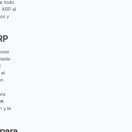
de todo
e XRP al
ios y
RP
osas
ciada
l
 el
en
ora
en
 y la
 para