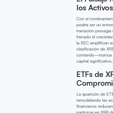
los Activos
Con el nombramiento
podría ser un entorn
transición presagia
frenado el crecimie
la SEC amplifican e
clasificación de X
contando—insinúa co
capital significativ
ETFs de X
Compromis
La aparición de ET
remodelando las act
financieros reducen
participar en XRP d