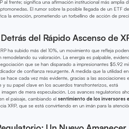
 al frente; significa una afirmación institucional más amplia 
iptomonedas. El rumor sobre la posible llegada de un ETF d
ica la emoción, prometiendo un torbellino de acción de prec
.
 Detrás del Rápido Ascenso de X
XRP ha subido más del 10%, un movimiento que refleja poder
n remodelando su valoración. La energía es palpable, eviden
egociación que se han disparado a impresionantes $5.92 mi
indicador de confianza resurgente. A medida que la utilidad en
se hace cada vez más evidente, gracias a las asociaciones 
 y su papel clave en los acuerdos transfronterizos, está
 imagen de mera especulación. Los avances regulatorios ah
en el paisaje, cambiando el
sentimiento de los inversores 
cia XRP, que se está convirtiendo en un imán para la atención
 Regulatorio: Un Nuevo Amanecer