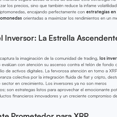
izar los precios, sino que también reduce la infame volatilidad
riptomonedas, encajando perfectamente con
estrategias en 
ptomonedas
orientadas a maximizar los rendimientos en un 
el Inversor: La Estrella Ascendent
aptura la imaginación de la comunidad de trading,
los inve
s
evalúan con atención su ascenso contra el telón de fondo d
 de activos digitales. La fervorosa atención en torno a XR
anza colectiva por la integración fluida de fiat y cripto, de
e sector en crecimiento. Los inversores ya no son meros
s; son estrategas listos para aprovechar el emocionante pot
uctos financieros innovadores y un creciente compromiso de
nte Prometedor para XRP