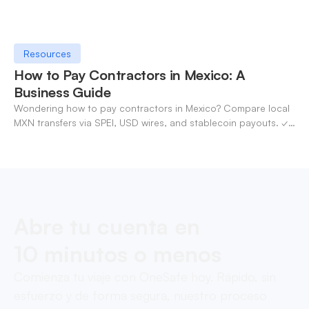
Resources
How to Pay Contractors in Mexico: A
Business Guide
Wondering how to pay contractors in Mexico? Compare local
MXN transfers via SPEI, USD wires, and stablecoin payouts. ✓
Pay contractors with OneSafe.
Abre tu cuenta en
10 minutos o menos
Comienza tu viaje con OneSafe hoy. Rápido, sin
esfuerzo y de forma segura, nuestro proceso