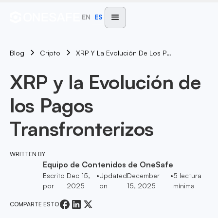
EN
ES
Blog
XRP Y La Evolución De Los Pagos Transfronterizos
Cripto
XRP y la Evolución de
los Pagos
Transfronterizos
WRITTEN BY
Equipo de Contenidos de OneSafe
Escrito
Dec 15,
•
Updated
December
•
5
lectura
por
2025
on
15, 2025
mínima
COMPARTE ESTO