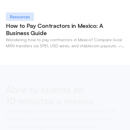
Resources
How to Pay Contractors in Mexico: A
Business Guide
Wondering how to pay contractors in Mexico? Compare local
MXN transfers via SPEI, USD wires, and stablecoin payouts. ✓
Pay contractors with OneSafe.
Abre tu cuenta en
10 minutos o menos
Comienza tu viaje con OneSafe hoy. Rápido, sin
esfuerzo y de forma segura, nuestro proceso
optimizado asegura que tu cuenta esté