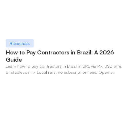
Resources
How to Pay Contractors in Brazil: A 2026
Guide
Learn how to pay contractors in Brazil in BRL via Pix, USD wire,
or stablecoin. ✓ Local rails, no subscription fees. Open a
OneSafe account today.