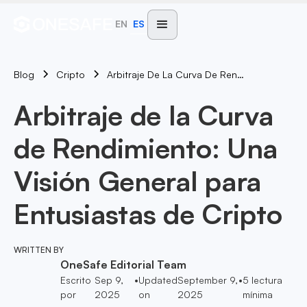
EN
ES
Blog
Arbitraje De La Curva De Rendimiento: Una Visión General Para Entusiastas De Cripto
Cripto
Arbitraje de la Curva
de Rendimiento: Una
Visión General para
Entusiastas de Cripto
WRITTEN BY
OneSafe Editorial Team
Escrito
Sep 9,
•
Updated
September 9,
•
5
lectura
por
2025
on
2025
mínima