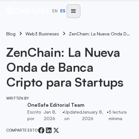
EN
ES
Blog
ZenChain: La Nueva Onda De Banca Cripto Para Startups
Web3 Busineses
ZenChain: La Nueva
Onda de Banca
Cripto para Startups
WRITTEN BY
OneSafe Editorial Team
Escrito
Jan 8,
•
Updated
January 8,
•
5
lectura
por
2026
on
2026
mínima
COMPARTE ESTO