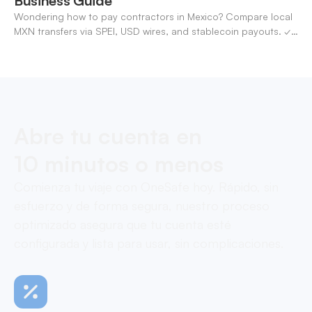
Business Guide
Wondering how to pay contractors in Mexico? Compare local
MXN transfers via SPEI, USD wires, and stablecoin payouts. ✓
Pay contractors with OneSafe.
Abre tu cuenta en
10 minutos o menos
Comienza tu viaje con OneSafe hoy. Rápido, sin
esfuerzo y de forma segura, nuestro proceso
optimizado asegura que tu cuenta esté
configurada y lista para usar, sin complicaciones.