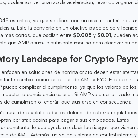
tos, podríamos ver una rápida aceleración, llevando a gananc
8 es crítica, ya que se alinea con un máximo anterior duran
lcista. Esto la convierte en un objetivo psicológico y técnico
cia más cortos, que oscilan entre
$0.005
y
$0.01
, pueden ac
ta que AMP acumule suficiente impulso para alcanzar su obj
tory Landscape for Crypto Payro
 enfocan en soluciones de nómina cripto deben estar atentas
nstante cambio, como las reglas de AML y KYC. El repentino
 puede complicar el cumplimiento, ya que los valores de los
impactar la consistencia salarial. Si AMP va a ser utilizado má
s de cumplimiento tendrán que ajustarse en consecuencia.
ña rusa de la volatilidad y los dolores de cabeza regulatorios
tan por stablecoins para pagar a sus empleados. Estas
or constante, lo que ayuda a reducir los riesgos que vienen 
ecio de AMP. Además, un sólido sistema de control interno y