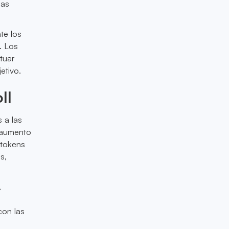
ias
te los
. Los
tuar
etivo.
ll
 a las
 aumento
 tokens
s,
,
con las