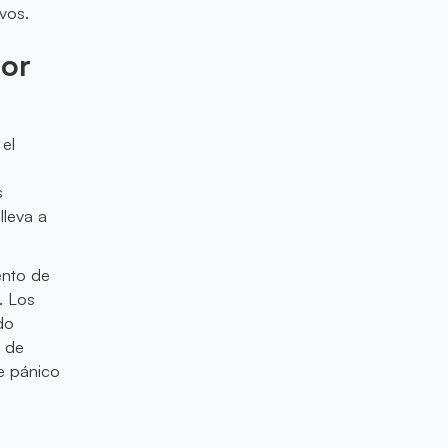
vos.
ior
 el
s
lleva a
ento de
. Los
do
s de
de pánico