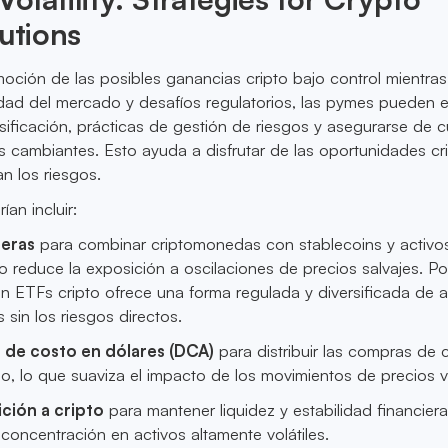
lutions
oción de las posibles ganancias cripto bajo control mientras
ilidad del mercado y desafíos regulatorios, las pymes pueden 
rsificación, prácticas de gestión de riesgos y asegurarse de c
s cambiantes. Esto ayuda a disfrutar de las oportunidades cr
n los riesgos.
ían incluir:
teras
para combinar criptomonedas con stablecoins y activo
to reduce la exposición a oscilaciones de precios salvajes. Po
 en ETFs cripto ofrece una forma regulada y diversificada de 
s sin los riesgos directos.
 de costo en dólares (DCA)
para distribuir las compras de c
po, lo que suaviza el impacto de los movimientos de precios vo
ición a cripto
para mantener liquidez y estabilidad financiera
concentración en activos altamente volátiles.