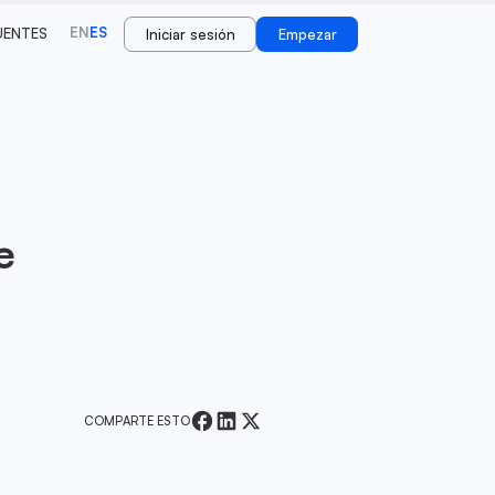
EN
ES
UENTES
Iniciar sesión
Empezar
e
COMPARTE ESTO