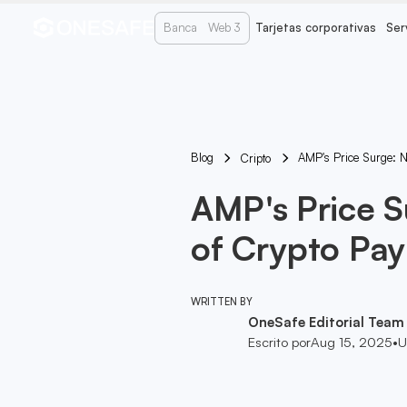
Banca
Web 3
Tarjetas corporativas
Ser
Blog
AMP's Price Surge: N
Cripto
AMP's Price S
of Crypto Payr
WRITTEN BY
OneSafe Editorial Team
Escrito por
Aug 15, 2025
•
U