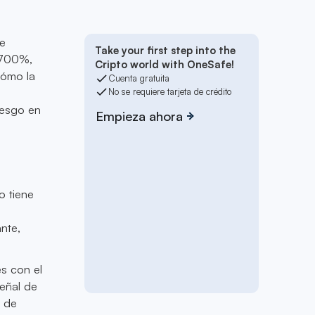
se
Take your first step into the
,700%,
Cripto world with OneSafe!
cómo la
Cuenta gratuita
No se requiere tarjeta de crédito
iesgo en
Empieza ahora
o tiene
nte,
es con el
eñal de
s de