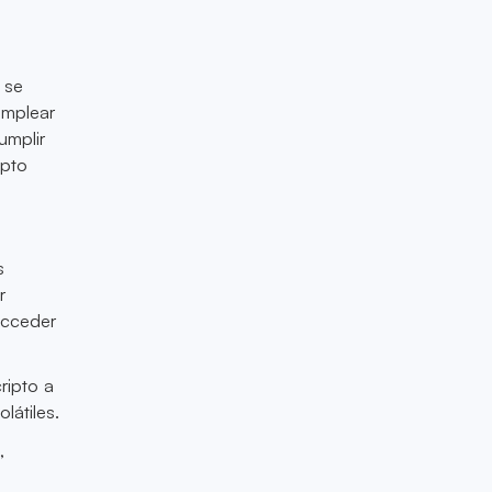
 se
emplear
umplir
ipto
s
r
acceder
ripto a
látiles.
,