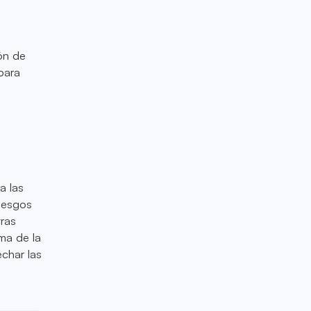
ón de
para
a las
riesgos
tras
ma de la
char las