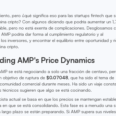
nto, pero ¿qué significa eso para las startups fintech que 
ina cripto? Con algunos diciendo que podría aumentar un 1
able, pero no está exenta de complicaciones. Desglosamos 
de AMP podría dar forma al cumplimiento regulatorio y al
os inversores, y encontrar el equilibrio entre oportunidad y r
na cripto.
ding AMP's Price Dynamics
MP se está negociando a solo una fracción de centavo, per
un objetivo de ruptura de
$0.07048
, que ha sido el tema de
 comunidad comercial durante meses. Ha sido un viaje consta
s técnicos sugieren que algo se está cocinando.
cista actual se basa en que los precios se mantengan establ
ma en que se está consolidando. Esta fase es a menudo una s
a largo plazo se están preparando. Si AMP supera sus nivele