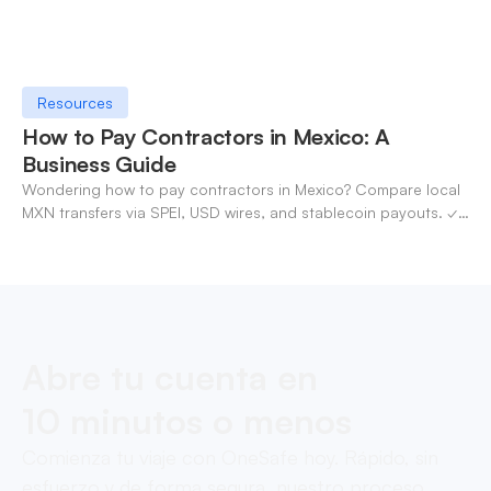
Resources
How to Pay Contractors in Mexico: A
Business Guide
Wondering how to pay contractors in Mexico? Compare local
MXN transfers via SPEI, USD wires, and stablecoin payouts. ✓
Pay contractors with OneSafe.
Abre tu cuenta en
10 minutos o menos
Comienza tu viaje con OneSafe hoy. Rápido, sin
esfuerzo y de forma segura, nuestro proceso