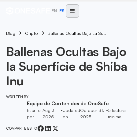
EN
ES
Blog
Ballenas Ocultas Bajo La Superficie De Shiba Inu
Cripto
Ballenas Ocultas Bajo
la Superficie de Shiba
Inu
WRITTEN BY
Equipo de Contenidos de OneSafe
Escrito
Aug 3,
•
Updated
October 31,
•
5
lectura
por
2025
on
2025
mínima
COMPARTE ESTO