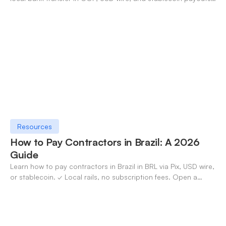
✓ Open an account with OneSafe.
Resources
How to Pay Contractors in Brazil: A 2026
Guide
Learn how to pay contractors in Brazil in BRL via Pix, USD wire,
or stablecoin. ✓ Local rails, no subscription fees. Open a
OneSafe account today.