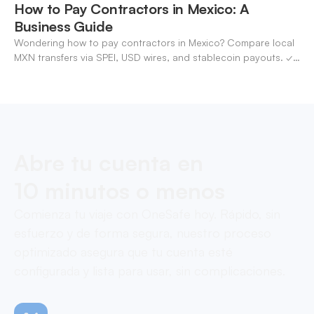
How to Pay Contractors in Mexico: A
Business Guide
Wondering how to pay contractors in Mexico? Compare local
MXN transfers via SPEI, USD wires, and stablecoin payouts. ✓
Pay contractors with OneSafe.
Abre tu cuenta en
10 minutos o menos
Comienza tu viaje con OneSafe hoy. Rápido, sin
esfuerzo y de forma segura, nuestro proceso
optimizado asegura que tu cuenta esté
configurada y lista para usar, sin complicaciones.