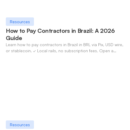
Resources
How to Pay Contractors in Brazil: A 2026
Guide
Learn how to pay contractors in Brazil in BRL via Pix, USD wire,
or stablecoin. ✓ Local rails, no subscription fees. Open a
OneSafe account today.
Resources