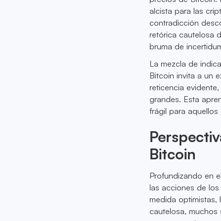
alcista para las cr
contradicción desco
retórica cautelosa 
bruma de incertidum
La mezcla de indic
Bitcoin invita a un
reticencia evident
grandes. Esta apre
frágil para aquello
Perspectiv
Bitcoin
Profundizando en el 
las acciones de los 
medida optimistas, 
cautelosa, muchos s