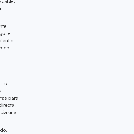
acable.
in
nte,
go, el
rientes
o en
 los
s.
stas para
directa.
acia una
ado,