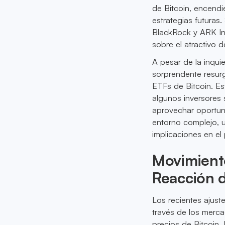
de Bitcoin, encendi
estrategias futuras
BlackRock y ARK Inv
sobre el atractivo d
A pesar de la inqui
sorprendente resur
ETFs de Bitcoin. E
algunos inversores 
aprovechar oportun
entorno complejo, 
implicaciones en el
Movimiento
Reacción d
Los recientes ajust
través de los merca
precios de Bitcoin.