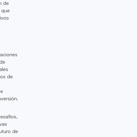
ón de
o que
ivos
laciones
 de
ales
gos de
de
versión.
esafíos,
ivas
futuro de