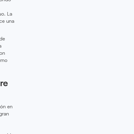
uo. La
uce una
 de
a
son
orno
re
ión en
 gran