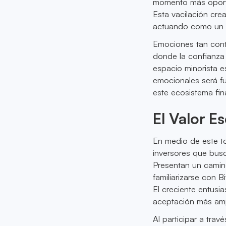
momento más oportu
Esta vacilación crea
actuando como un di
Emociones tan cont
donde la confianza 
espacio minorista 
emocionales será f
este ecosistema fi
El Valor E
En medio de este to
inversores que busc
Presentan un camino
familiarizarse con 
El creciente entusia
aceptación más amp
Al participar a tra