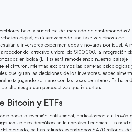
temblores bajo la superficie del mercado de criptomonedas? B
rebelión digital, está atravesando una fase vertiginosa de
esafían a inversores experimentados y novatos por igual. A 
a alrededor del atractivo umbral de $100,000, la integración d
otizados en bolsa (ETFs) está remodelando nuestro paisaje
te el cinturón, mientras exploramos las barreras psicológicas 
les que guían las decisiones de los inversores, especialment
ral está jugando su mano con las tasas de interés. Es hora 
o de alto riesgo con perspectivas que importan.
e Bitcoin y ETFs
oin hacia la inversión institucional, particularmente a través d
ignifica un giro dramático en la narrativa financiera. En medio
ia del mercado, se han retirado asombrosos $470 millones d