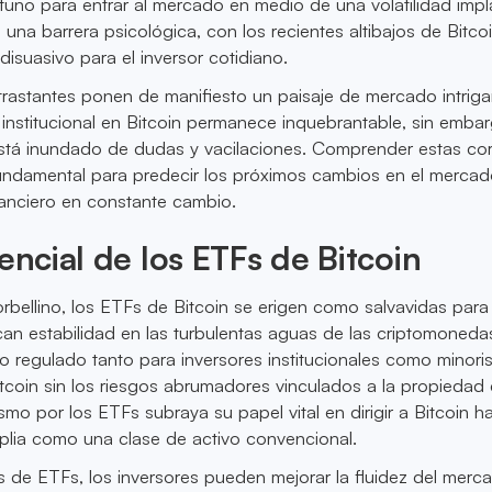
no para entrar al mercado en medio de una volatilidad impl
 una barrera psicológica, con los recientes altibajos de Bitco
suasivo para el inversor cotidiano.
rastantes ponen de manifiesto un paisaje de mercado intriga
institucional en Bitcoin permanece inquebrantable, sin embar
está inundado de dudas y vacilaciones. Comprender estas cor
undamental para predecir los próximos cambios en el mercad
nanciero en constante cambio.
sencial de los ETFs de Bitcoin
rbellino, los ETFs de Bitcoin se erigen como salvavidas para
an estabilidad en las turbulentas aguas de las criptomoneda
 regulado tanto para inversores institucionales como minori
Bitcoin sin los riesgos abrumadores vinculados a la propiedad 
smo por los ETFs subraya su papel vital en dirigir a Bitcoin h
lia como una clase de activo convencional.
vés de ETFs, los inversores pueden mejorar la fluidez del merc