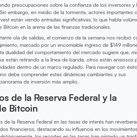
endo preocupaciones sobre la confianza de los inversores y 
. Sin embargo, en medio de la tormenta, actores importantes
est están viendo entradas significativas, lo que habla volú
e Bitcoin en la arena de las finanzas tradicionales.
etante ola de salidas, el comienzo de la semana nos recibió 
gimiento, marcado por un encomiable ingreso de $149 millon
sta dualidad del comportamiento del mercado sugiere que, mi
se están retirando a la línea de banda, otros están ansiosos 
idades dentro de un marco regulado. Para navegar con éxito
uno debe comprender estas dinámicas cambiantes y sus
 panorama de inversión más amplio.
s de la Reserva Federal y la
e Bitcoin
es de la Reserva Federal en las tasas de interés han reverber
dos financieros, destacando su influencia en los movimiento
 Históricamente, los recortes en las tasas han pintado un tra