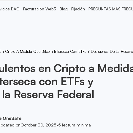
vicios DAO
Facturación Web3
Blog
Fijación
PREGUNTAS MÁS FREC
En Cripto A Medida Que Bitcoin Interseca Con ETFs Y Decisiones De La Reserv
lentos en Cripto a Medid
nterseca con ETFs y
 la Reserva Federal
e OneSafe
pdated on
October 30, 2025
•
5
lectura mínima