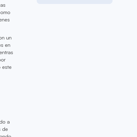
las
 como
menes
con un
es en
entras
por
 este
ado a
s de
sfondo