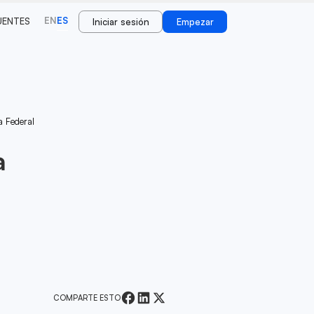
EN
ES
UENTES
Iniciar sesión
Empezar
a Federal
a
COMPARTE ESTO