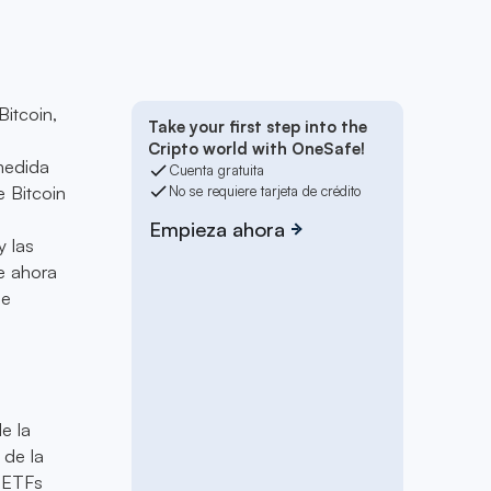
itcoin,
Take your first step into the
Cripto world with OneSafe!
medida
Cuenta gratuita
e Bitcoin
No se requiere tarjeta de crédito
Empieza ahora
y las
e ahora
de
e la
 de la
e ETFs