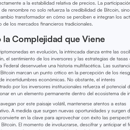
ctamente a la estabilidad relativa de precios. La participaci
 de renombre no solo refuerza la credibilidad de Bitcoin, sin
cambio transformador en cómo se perciben e integran los act
co de los mercados financieros tradicionales.
 la Complejidad que Viene
iptomonedas en evolución, la intrincada danza entre las osci
n, el sentimiento de los inversores y las estrategias de tasas
a Federal desenvuelve una historia multifacética. Las sustanci
Bitcoin marcan un punto crítico en la percepción de los ries
de incertidumbres económicas. No obstante, el interés
rado por los inversores institucionales refuerza el potencial 
ionar en un elemento permanente dentro del ecosistema de in
avegan por este paisaje volátil, mantenerse atentos a estas
ativo. A medida que surgen nuevas oportunidades y surgen d
 convierte en la clave para aprovechar con éxito las perspect
itcoin. El momento de involucrarse, descifrar y anticipar el 