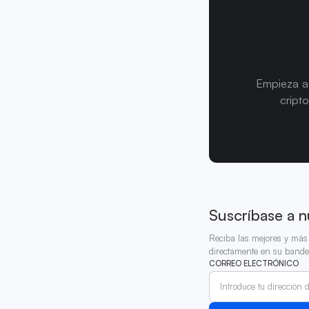
Empieza a 
cript
Suscríbase a n
Reciba las mejores y más 
directamente en su bande
CORREO ELECTRÓNICO