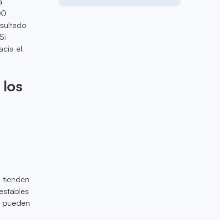
a
000–
esultado
Si
cia el
 los
 tienden
estables
S pueden