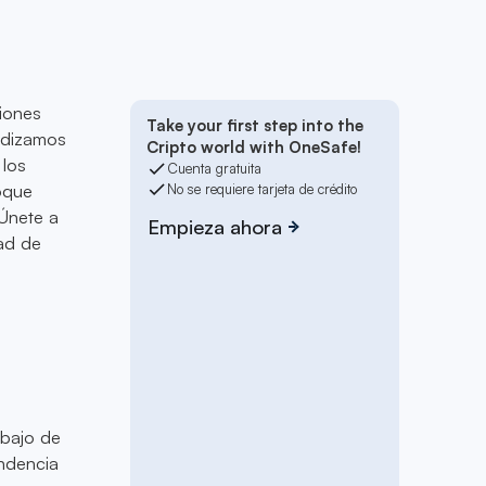
ciones
Take your first step into the
ndizamos
Cripto world with OneSafe!
 los
Cuenta gratuita
oque
No se requiere tarjeta de crédito
 Únete a
Empieza ahora
dad de
ebajo de
ndencia