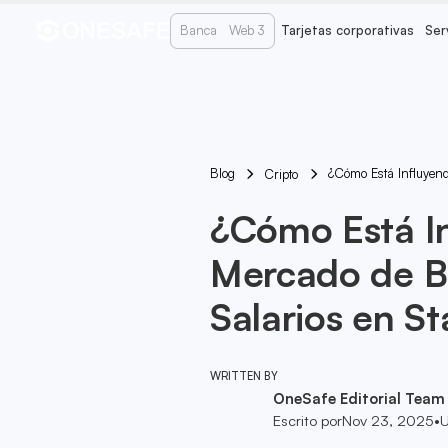
Banca
Web 3
Tarjetas corporativas
Ser
Blog
¿Cómo Está Influyend
Cripto
¿Cómo Está I
Mercado de Bi
Salarios en S
WRITTEN BY
OneSafe Editorial Team
Escrito por
Nov 23, 2025
•
U