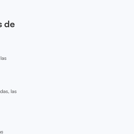
s de
las
das, las
ás