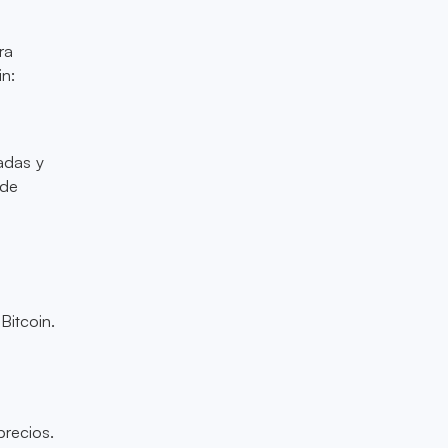
ra
in:
sadas y
 de
Bitcoin.
precios.