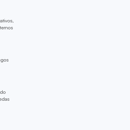
ativos,
nternos
esgos
ado
nedas