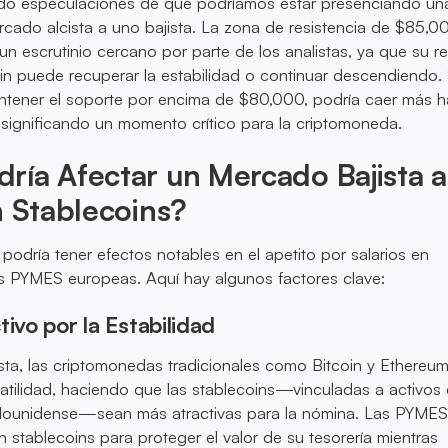
tado especulaciones de que podríamos estar presenciando un
rcado alcista a uno bajista. La zona de resistencia de $85,
n escrutinio cercano por parte de los analistas, ya que su r
oin puede recuperar la estabilidad o continuar descendiendo. 
ntener el soporte por encima de $80,000, podría caer más ha
significando un momento crítico para la criptomoneda.
ía Afectar un Mercado Bajista a
n Stablecoins?
podría tener efectos notables en el apetito por salarios en
as PYMES europeas. Aquí hay algunos factores clave:
tivo por la Estabilidad
ta, las criptomonedas tradicionales como Bitcoin y Ethereum
atilidad, haciendo que las stablecoins—vinculadas a activos 
adounidense—sean más atractivas para la nómina. Las PYME
n stablecoins para proteger el valor de su tesorería mientras