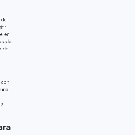
 del
tir
te en
 poder
n de
 con
 una
as
ara