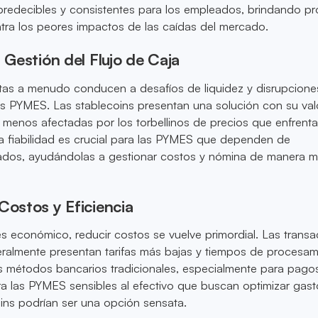
predecibles y consistentes para los empleados, brindando pr
tra los peores impactos de las caídas del mercado.
a Gestión del Flujo de Caja
tas a menudo conducen a desafíos de liquidez y disrupciones
las PYMES. Las stablecoins presentan una solución con su va
 menos afectadas por los torbellinos de precios que enfrenta
a fiabilidad es crucial para las PYMES que dependen de
ados, ayudándolas a gestionar costos y nómina de manera 
Costos y Eficiencia
s económico, reducir costos se vuelve primordial. Las trans
eralmente presentan tarifas más bajas y tiempos de procesam
s métodos bancarios tradicionales, especialmente para pago
ara las PYMES sensibles al efectivo que buscan optimizar gast
oins podrían ser una opción sensata.