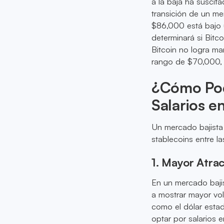
a la baja ha susci
transición de un me
$86,000 está bajo u
determinará si Bitc
Bitcoin no logra ma
rango de $70,000, 
¿Cómo Podr
Salarios e
Un mercado bajista 
stablecoins entre l
1. Mayor Atrac
En un mercado bajis
a mostrar mayor vol
como el dólar est
optar por salarios e