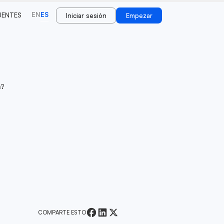
EN
ES
UENTES
Iniciar sesión
Empezar
s?
COMPARTE ESTO