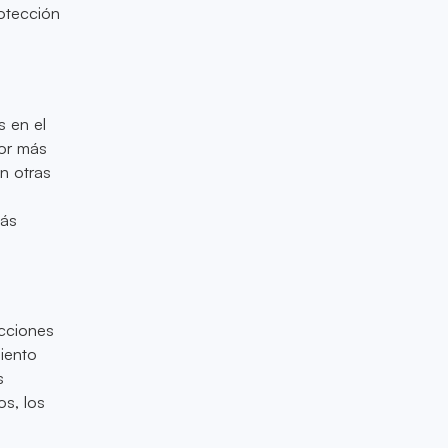
otección
 en el
lor más
n otras
más
acciones
iento
s
os, los