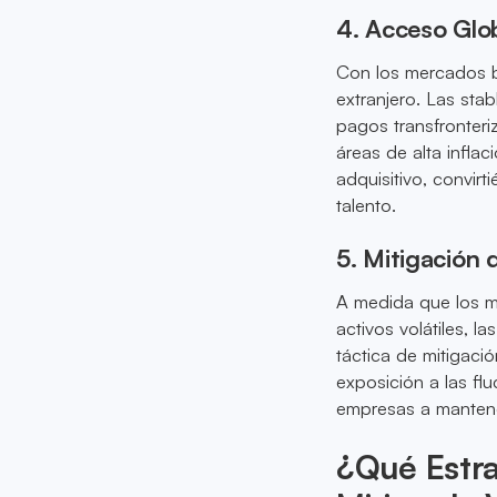
4. Acceso Glob
Con los mercados b
extranjero. Las sta
pagos transfronteri
áreas de alta infla
adquisitivo, convirt
talento.
5. Mitigación 
A medida que los m
activos volátiles, 
táctica de mitigaci
exposición a las f
empresas a mantene
¿Qué Estr