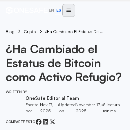
EN
ES
Blog
¿Ha Cambiado El Estatus De Bitcoin Como Activo Refugio?
Cripto
¿Ha Cambiado el
Estatus de Bitcoin
como Activo Refugio?
WRITTEN BY
OneSafe Editorial Team
Escrito
Nov 17,
•
Updated
November 17,
•
5
lectura
por
2025
on
2025
mínima
COMPARTE ESTO