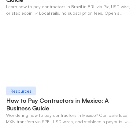
Learn how to pay contractors in Brazil in BRL via Pix, USD wire,
or stablecoin. ✓ Local rails, no subscription fees. Open a
OneSafe account today.
Resources
How to Pay Contractors in Mexico: A
Business Guide
Wondering how to pay contractors in Mexico? Compare local
MXN transfers via SPEI, USD wires, and stablecoin payouts. ✓
Pay contractors with OneSafe.