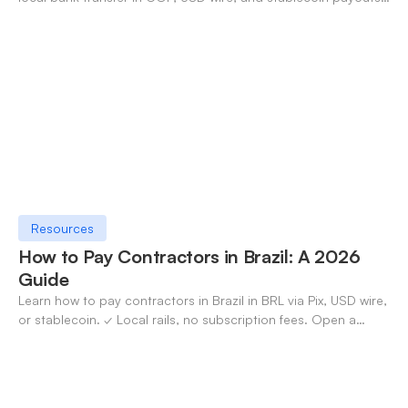
✓ Open an account with OneSafe.
Resources
How to Pay Contractors in Brazil: A 2026
Guide
Learn how to pay contractors in Brazil in BRL via Pix, USD wire,
or stablecoin. ✓ Local rails, no subscription fees. Open a
OneSafe account today.