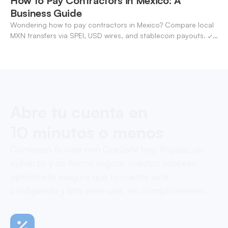
How to Pay Contractors in Mexico: A
Business Guide
Wondering how to pay contractors in Mexico? Compare local
MXN transfers via SPEI, USD wires, and stablecoin payouts. ✓
Pay contractors with OneSafe.
Abre tu cuenta en
10 minutos o menos
Comienza tu viaje con OneSafe hoy. Rápido, sin
esfuerzo y de forma segura, nuestro proceso
optimizado asegura que tu cuenta esté
configurada y lista para usar, sin complicaciones.