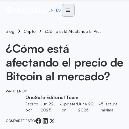
EN
ES
Blog
¿Cómo Está Afectando El Precio De Bitcoin Al Mercado?
Cripto
¿Cómo está
afectando el precio de
Bitcoin al mercado?
WRITTEN BY
OneSafe Editorial Team
Escrito
Jun 22,
•
Updated
June 22,
•
5
lectura
por
2025
on
2025
mínima
COMPARTE ESTO