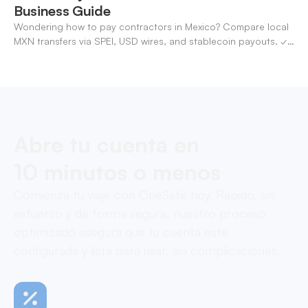
Business Guide
Wondering how to pay contractors in Mexico? Compare local
MXN transfers via SPEI, USD wires, and stablecoin payouts. ✓
Pay contractors with OneSafe.
Abre tu cuenta en
10 minutos o menos
Comienza tu viaje con OneSafe hoy. Rápido, sin
esfuerzo y de forma segura, nuestro proceso
optimizado asegura que tu cuenta esté
configurada y lista para usar, sin complicaciones.