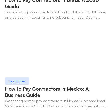
How to Pay Contractors in Brazil: A 2026
Guide
Learn how to pay contractors in Brazil in BRL via Pix, USD wire,
or stablecoin. ✓ Local rails, no subscription fees. Open a
OneSafe account today.
Resources
How to Pay Contractors in Mexico: A
Business Guide
Wondering how to pay contractors in Mexico? Compare local
MXN transfers via SPEI, USD wires, and stablecoin payouts. ✓
Pay contractors with OneSafe.