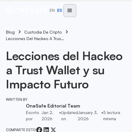
EN
ES
Blog
Custodia De Cripto
Lecciones Del Hackeo A Trust Wallet Y Su Impacto Futuro
Lecciones del Hackeo
a Trust Wallet y su
Impacto Futuro
WRITTEN BY
OneSafe Editorial Team
Escrito
Jan 2,
•
Updated
January 3,
•
5
lectura
por
2026
on
2026
mínima
COMPARTE ESTO