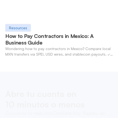
Resources
How to Pay Contractors in Mexico: A
Business Guide
Wondering how to pay contractors in Mexico? Compare local
MXN transfers via SPEI, USD wires, and stablecoin payouts. ✓
Pay contractors with OneSafe.
Abre tu cuenta en
10 minutos o menos
Comienza tu viaje con OneSafe hoy. Rápido, sin