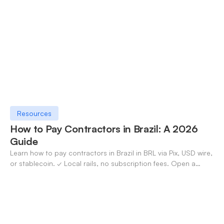
Resources
How to Pay Contractors in Brazil: A 2026
Guide
Learn how to pay contractors in Brazil in BRL via Pix, USD wire,
or stablecoin. ✓ Local rails, no subscription fees. Open a
OneSafe account today.