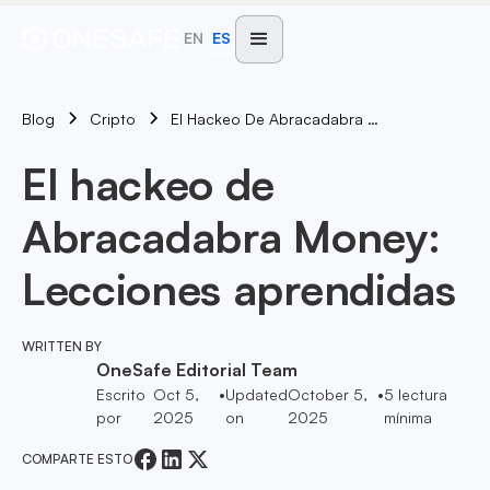
EN
ES
Blog
El Hackeo De Abracadabra Money: Lecciones Aprendidas
Cripto
El hackeo de
Abracadabra Money:
Lecciones aprendidas
WRITTEN BY
OneSafe Editorial Team
Escrito
Oct 5,
•
Updated
October 5,
•
5
lectura
por
2025
on
2025
mínima
COMPARTE ESTO