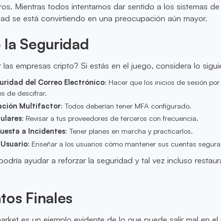
os. Mientras todos intentamos dar sentido a los sistemas d
idad se está convirtiendo en una preocupación aún mayor.
 la Seguridad
as empresas cripto? Si estás en el juego, considera lo sigui
uridad del Correo Electrónico
: Hacer que los inicios de sesión por
es de descifrar.
ación Multifactor
: Todos deberían tener MFA configurado.
ulares
: Revisar a tus proveedores de terceros con frecuencia.
uesta a Incidentes
: Tener planes en marcha y practicarlos.
 Usuario
: Enseñar a los usuarios cómo mantener sus cuentas segura
odría ayudar a reforzar la seguridad y tal vez incluso restaur
tos Finales
arket es un ejemplo evidente de lo que puede salir mal en e