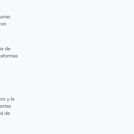
gunas
ron
ia de
taformas
os y la
 estas
ed de