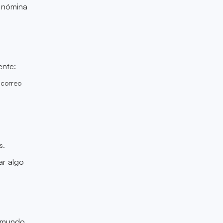
e nómina
ente:
 correo
s.
ar algo
l mundo