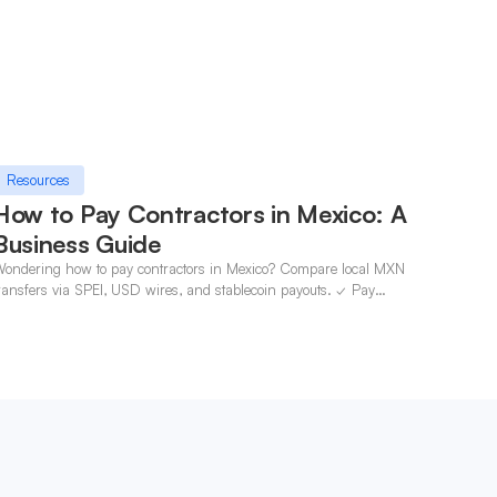
Resources
How to Pay Contractors in Mexico: A
Business Guide
ondering how to pay contractors in Mexico? Compare local MXN
ransfers via SPEI, USD wires, and stablecoin payouts. ✓ Pay
ontractors with OneSafe.