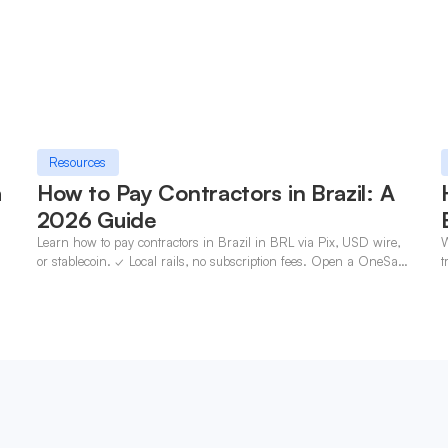
Resources
a
How to Pay Contractors in Brazil: A
2026 Guide
Learn how to pay contractors in Brazil in BRL via Pix, USD wire,
W
n
or stablecoin. ✓ Local rails, no subscription fees. Open a OneSafe
t
account today.
c