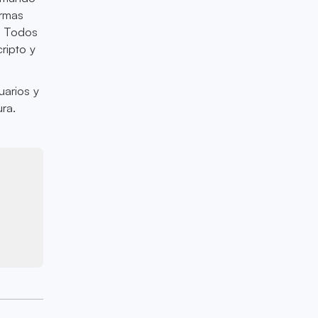
ormas
. Todos
ripto y
uarios y
ra.