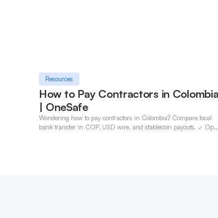
Resources
How to Pay Contractors in Colombi
| OneSafe
Wondering how to pay contractors in Colombia? Compare local
bank transfer in COP, USD wire, and stablecoin payouts. ✓ Ope
an account with OneSafe.