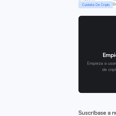
D
Custodia De Cripto
Empie
Empieza a usar
de crip
Suscríbase a n