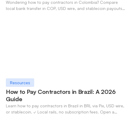
Wondering how to pay contractors in Colombia? Compare
local bank transfer in COP, USD wire, and stablecoin payouts.
✓ Open an account with OneSafe.
Resources
How to Pay Contractors in Brazil: A 2026
Guide
Learn how to pay contractors in Brazil in BRL via Pix, USD wire,
or stablecoin. ✓ Local rails, no subscription fees. Open a
OneSafe account today.