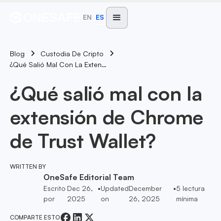
EN
ES
Blog
Custodia De Cripto
¿Qué Salió Mal Con La Extensión De Chrome De Trust Wallet?
¿Qué salió mal con la
extensión de Chrome
de Trust Wallet?
WRITTEN BY
OneSafe Editorial Team
Escrito
Dec 26,
•
Updated
December
•
5
lectura
por
2025
on
26, 2025
mínima
COMPARTE ESTO