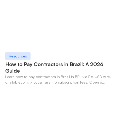
Resources
How to Pay Contractors in Brazil: A 2026
Guide
Learn how to pay contractors in Brazil in BRL via Pix, USD wire,
or stablecoin. ✓ Local rails, no subscription fees. Open a
OneSafe account today.