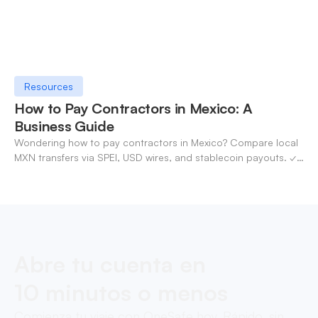
Resources
How to Pay Contractors in Mexico: A
Business Guide
Wondering how to pay contractors in Mexico? Compare local
MXN transfers via SPEI, USD wires, and stablecoin payouts. ✓
Pay contractors with OneSafe.
Abre tu cuenta en
10 minutos o menos
Comienza tu viaje con OneSafe hoy. Rápido, sin